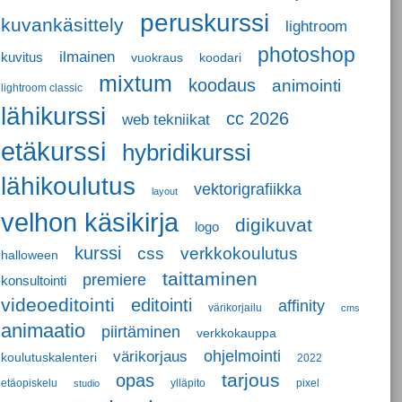
peruskurssi
kuvankäsittely
lightroom
photoshop
ilmainen
kuvitus
vuokraus
koodari
mixtum
koodaus
animointi
lightroom classic
lähikurssi
cc 2026
web tekniikat
etäkurssi
hybridikurssi
lähikoulutus
vektorigrafiikka
layout
velhon käsikirja
digikuvat
logo
kurssi
css
verkkokoulutus
halloween
taittaminen
premiere
konsultointi
videoeditointi
editointi
affinity
värikorjailu
cms
animaatio
piirtäminen
verkkokauppa
ohjelmointi
värikorjaus
koulutuskalenteri
2022
tarjous
opas
etäopiskelu
ylläpito
pixel
studio