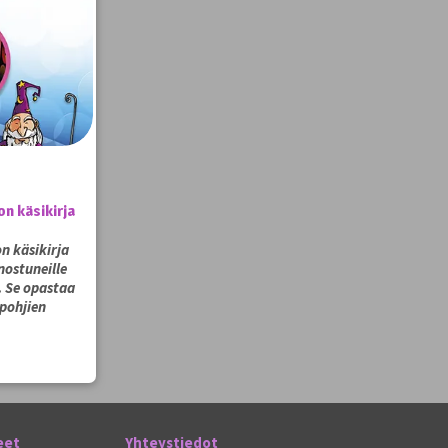
n käsikirja
n käsikirja
nnostuneille
e. Se opastaa
opohjien
eet
Yhteystiedot