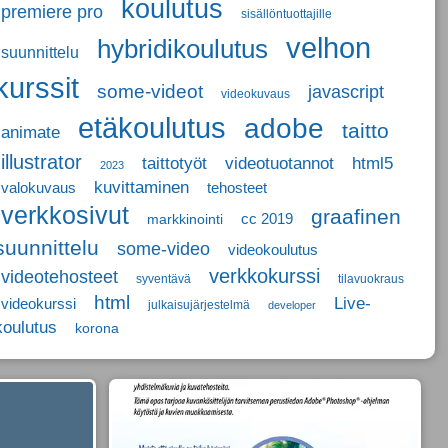
koulutus
premiere pro
sisällöntuottajille
velhon
hybridikoulutus
suunnittelu
kurssit
some-videot
javascript
videokuvaus
etäkoulutus
adobe
taitto
animate
illustrator
taittotyöt
videotuotannot
html5
2023
kuvittaminen
valokuvaus
tehosteet
verkkosivut
graafinen
cc 2019
markkinointi
suunnittelu
some-video
videokoulutus
verkkokurssi
videotehosteet
syventävä
tilavuokraus
html
Live-
videokurssi
julkaisujärjestelmä
developer
koulutus
korona