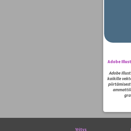
Adobe Illus
Adobe Illus
kaikille vekt
piirtämisest
ammattila
gra
Yritys