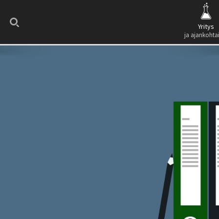
Search
Yritys
ja ajankohta