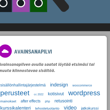
AVAINSANAPILVI
Avainsanapilven avulla saatat löytää etsimäsi tai
muuta kiinnostavaa sisältöä.
indesign
sisällönhallintajärjestelmä
woocommerce
perusteet
wordpress
kotisivut
cc 2022
retusointi
after effects
mainokset
php
video
kurssikalenteri
jatkokurssi
tehostetuotanto