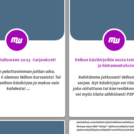
Halloween 2023 -tarjoukset!
Velhon käsikirjoihin uusia to
ja hintamuutoksia
 pelottavimman juhlan aika.
€ alennus Velhon kursseista! Tai
Kehitämme jatkuvasti Velhon 
 velhon käsikirjaa ja maksa vain
sarjaa. Nyt käsikirjoja voi til
kahdesta! ...
joko niitattuna tai kierrevihkon
voi myös tilata sähköisesti P