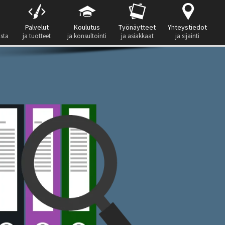
Palvelut
Koulutus
Työnäytteet
Yhteystiedot
ista
ja tuotteet
ja konsultointi
ja asiakkaat
ja sijainti