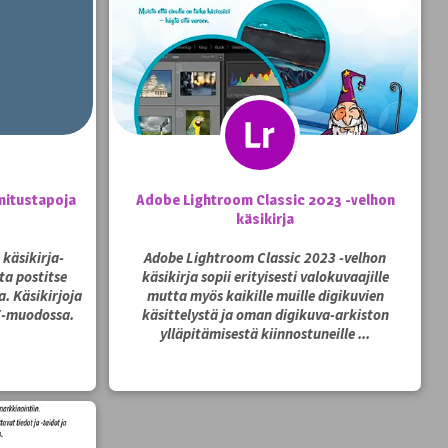
imitustapoja
Adobe Lightroom Classic 2023 -velhon
käsikirja
käsikirja-
Adobe Lightroom Classic 2023 -velhon
ata postitse
käsikirja sopii erityisesti valokuvaajille
a. Käsikirjoja
mutta myös kaikille muille digikuvien
DF-muodossa.
käsittelystä ja oman digikuva-arkiston
ylläpitämisestä kiinnostuneille ...