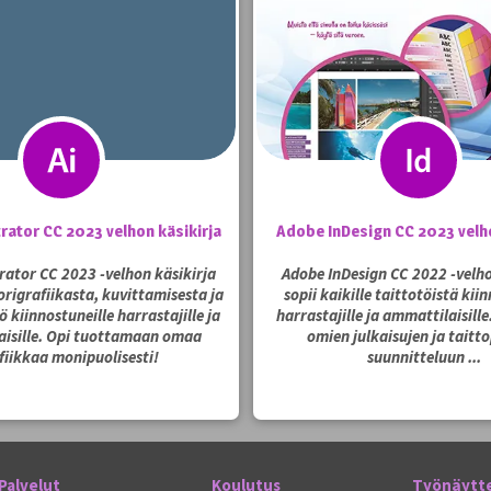
trator CC 2023 velhon käsikirja
Adobe InDesign CC 2023 velho
trator CC 2023 -velhon käsikirja
Adobe InDesign CC 2022 -velho
origrafiikasta, kuvittamisesta ja
sopii kaikille taittotöistä kii
ö kiinnostuneille harrastajille ja
harrastajille ja ammattilaisill
isille. Opi tuottamaan omaa
omien julkaisujen ja taitt
fiikkaa monipuolisesti!
suunnitteluun ...
Palvelut
Koulutus
Työnäytt