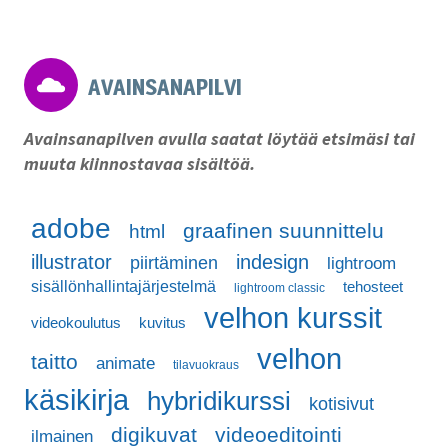
AVAINSANAPILVI
Avainsanapilven avulla saatat löytää etsimäsi tai
muuta kiinnostavaa sisältöä.
adobe
graafinen suunnittelu
html
illustrator
indesign
piirtäminen
lightroom
sisällönhallintajärjestelmä
tehosteet
lightroom classic
velhon kurssit
videokoulutus
kuvitus
velhon
taitto
animate
tilavuokraus
käsikirja
hybridikurssi
kotisivut
digikuvat
videoeditointi
ilmainen