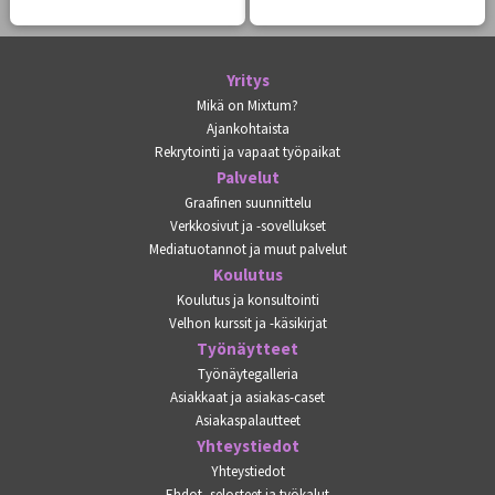
Yritys
Mikä on Mixtum?
Ajankohtaista
Rekrytointi ja vapaat työpaikat
Palvelut
Graafinen suunnittelu
Verkkosivut ja -sovellukset
Mediatuotannot ja muut palvelut
Koulutus
Koulutus ja konsultointi
Velhon kurssit ja -käsikirjat
Työnäytteet
Työnäytegalleria
Asiakkaat ja asiakas-caset
Asiakaspalautteet
Yhteystiedot
Yhteystiedot
Ehdot, selosteet ja työkalut