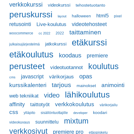
verkkokurssi
videokurssi
tehostetuotanto
peruskurssi
html5
halloween
pixel
layout
retusointi
videotehosteet
Live-koulutus
taittaminen
woocommerce
2022
cc 2022
etäkurssi
jatkokurssi
julkaisujärjestelmä
etäkoulutus
koodaus
premiere
perusteet
koulutus
videotuotannot
opas
javascript
värikorjaus
cms
tarjous
kurssikalenteri
animointi
mainokset
lähikoulutus
video
web tekniikat
verkkokoulutus
affinity
taittotyöt
värikorjailu
css
koodari
ylläpito
sisällöntuottajille
developer
mixtum
suunnittelu
videokuvaus
verkkosivut
premiere pro
etäopiskelu