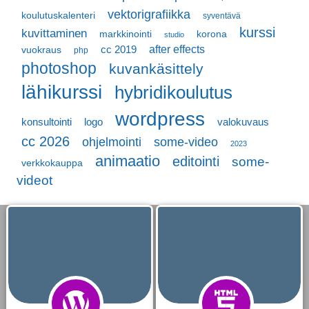
vektorigrafiikka
koulutuskalenteri
syventävä
kurssi
kuvittaminen
markkinointi
korona
studio
cc 2019
after effects
vuokraus
php
photoshop
kuvankäsittely
lähikurssi
hybridikoulutus
wordpress
konsultointi
logo
valokuvaus
cc 2026
ohjelmointi
some-video
2023
animaatio
editointi
some-
verkkokauppa
videot