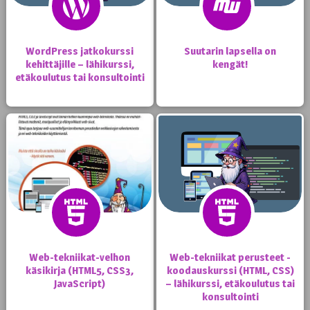
WordPress jatkokurssi
Suutarin lapsella on
kehittäjille – lähikurssi,
kengät!
etäkoulutus tai konsultointi
Web-tekniikat-velhon
Web-tekniikat perusteet -
käsikirja (HTML5, CSS3,
koodauskurssi (HTML, CSS)
JavaScript)
– lähikurssi, etäkoulutus tai
konsultointi