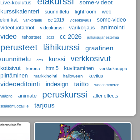
etäkurssi
some-videot
Live-koulutus
kurssikalenteri
lightroom
web
suunnittelu
some-video
tekniikat
cc 2019
värikorjailu
videokuvaus
animointi
videotuotannot
värikorjaus
videokurssi
video
cc 2026
tehosteet
julkaisujärjestelmä
2023
perusteet
lähikurssi
graafinen
verkkosivut
suunnittelu
kurssi
cms
kotisivut
html5
kuvittaminen
korona
verkkokauppa
piirtäminen
kuvitus
markkinointi
halloween
videoeditointi
taitto
indesign
woocommerce
peruskurssi
animate
after effects
ylläpito
tarjous
sisällöntuottajille