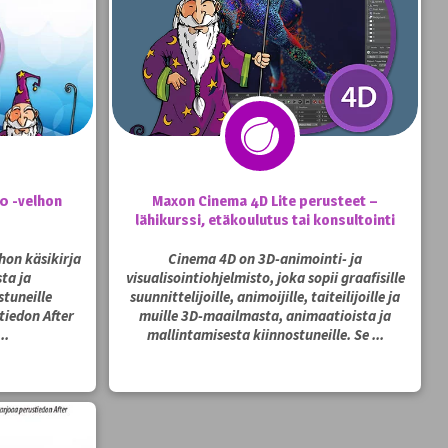
0 -velhon
Maxon Cinema 4D Lite perusteet –
lähikurssi, etäkoulutus tai konsultointi
hon käsikirja
Cinema 4D on 3D-animointi- ja
sta ja
visualisointiohjelmisto, joka sopii graafisille
tuneille
suunnittelijoille, animoijille, taiteilijoille ja
tiedon After
muille 3D-maailmasta, animaatioista ja
..
mallintamisesta kiinnostuneille. Se ...