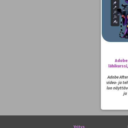
Adobe 
lähikurssi
Adobe After
video- ja t
luo näyttäv
ja
Yritys