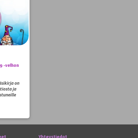
9 -velhon
äsikirja on
tiosta ja
tuneille
eet
Yhteystiedot