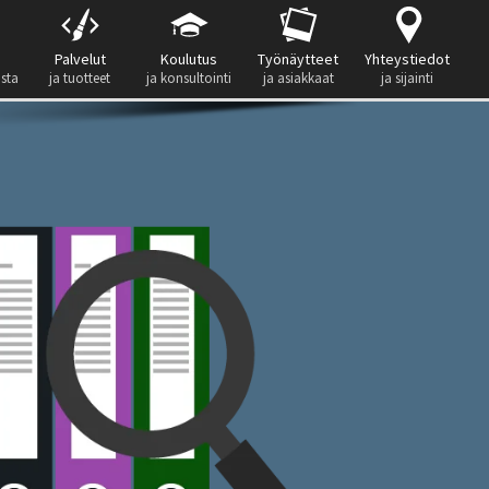
Palvelut
Koulutus
Työnäytteet
Yhteystiedot
ista
ja tuotteet
ja konsultointi
ja asiakkaat
ja sijainti