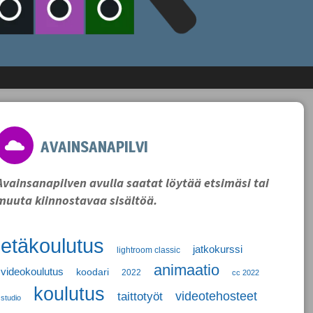
AVAINSANAPILVI
Avainsanapilven avulla saatat löytää etsimäsi tai
muuta kiinnostavaa sisältöä.
etäkoulutus
jatkokurssi
lightroom classic
animaatio
videokoulutus
koodari
2022
cc 2022
koulutus
videotehosteet
taittotyöt
studio