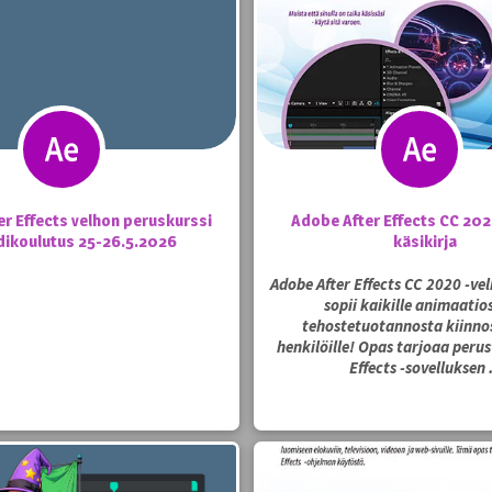
r Effects velhon peruskurssi
Adobe After Effects CC 202
dikoulutus 25-26.5.2026
käsikirja
Adobe After Effects CC 2020 -vel
sopii kaikille animaatio
tehostetuotannosta kiinnos
henkilöille! Opas tarjoaa perus
Effects -sovelluksen .