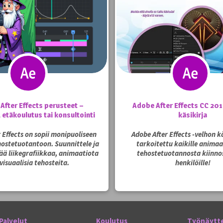
After Effects perusteet –
Adobe After Effects CC 201
, etäkoulutus tai konsultointi
käsikirja
 Effects on sopii monipuoliseen
Adobe After Effects -velhon k
ehostetuotantoon. Suunnittele ja
tarkoitettu kaikille animaa
ää liikegrafiikkaa, animaatiota
tehostetuotannosta kiinnos
 visuaalisia tehosteita.
henkilöille!
Palvelut
Koulutus
Työnäytt