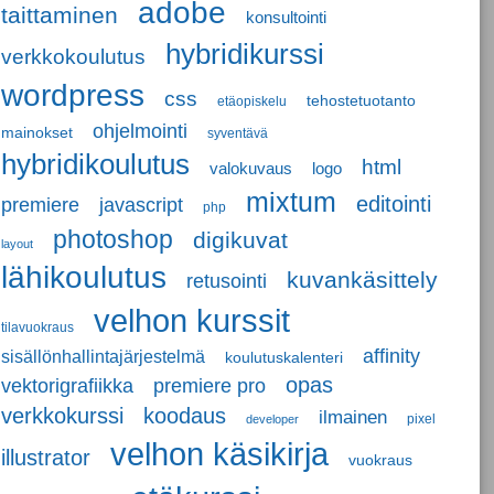
adobe
taittaminen
konsultointi
hybridikurssi
verkkokoulutus
wordpress
css
tehostetuotanto
etäopiskelu
ohjelmointi
mainokset
syventävä
hybridikoulutus
html
valokuvaus
logo
mixtum
editointi
javascript
premiere
php
photoshop
digikuvat
layout
lähikoulutus
kuvankäsittely
retusointi
velhon kurssit
tilavuokraus
affinity
sisällönhallintajärjestelmä
koulutuskalenteri
opas
vektorigrafiikka
premiere pro
verkkokurssi
koodaus
ilmainen
pixel
developer
velhon käsikirja
illustrator
vuokraus