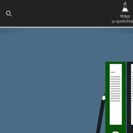
Search
Yritys
ja ajankohta