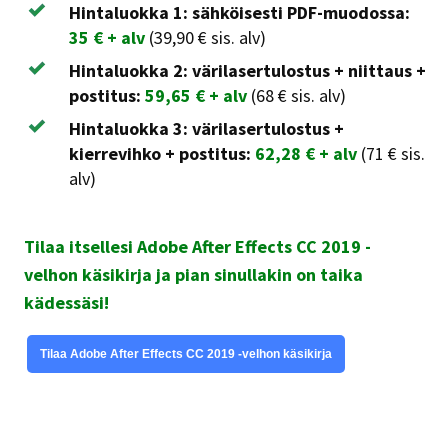
Hintaluokka 1: sähköisesti PDF-muodossa:
35 € + alv
(39,90 € sis. alv)
Hintaluokka 2: värilasertulostus + niittaus +
postitus:
59,65 € + alv
(68 € sis. alv)
Hintaluokka 3: värilasertulostus +
kierrevihko + postitus:
62,28 € + alv
(71 € sis.
alv)
Tilaa itsellesi Adobe After Effects CC 2019 -
velhon käsikirja ja pian sinullakin on taika
kädessäsi!
Tilaa Adobe After Effects CC 2019 -velhon käsikirja