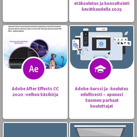
etäkoulutus ja konsultointi
kevätkaudella 2025
Adobe After Effects CC
Adobe-kurssi ja -koulutus
2020 -velhon käsikirja
edullisesti – apunasi
Suomen parhaat
kouluttajat