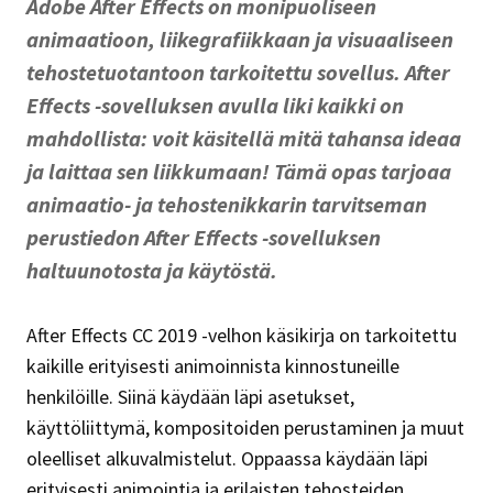
Adobe After Effects on monipuoliseen
animaatioon, liikegrafiikkaan ja visuaaliseen
tehostetuotantoon tarkoitettu sovellus. After
Effects -sovelluksen avulla liki kaikki on
mahdollista: voit käsitellä mitä tahansa ideaa
ja laittaa sen liikkumaan! Tämä opas tarjoaa
animaatio- ja tehostenikkarin tarvitseman
perustiedon After Effects -sovelluksen
haltuunotosta ja käytöstä.
After Effects CC 2019 -velhon käsikirja on tarkoitettu
kaikille erityisesti animoinnista kinnostuneille
henkilöille. Siinä käydään läpi asetukset,
käyttöliittymä, kompositoiden perustaminen ja muut
oleelliset alkuvalmistelut. Oppaassa käydään läpi
erityisesti animointia ja erilaisten tehosteiden