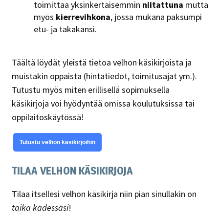
toimittaa yksinkertaisemmin
niitattuna
mutta
myös
kierrevihkona
, jossa mukana paksumpi
etu- ja takakansi.
Täältä löydät yleistä tietoa velhon käsikirjoista ja
muistakin oppaista (hintatiedot, toimitusajat ym.).
Tutustu myös miten erillisellä sopimuksella
käsikirjoja voi hyödyntää omissa koulutuksissa tai
oppilaitoskäytössä!
Tutustu velhon käsikirjoihin
TILAA VELHON KÄSIKIRJOJA
Tilaa itsellesi velhon käsikirja niin pian sinullakin on
taika kädessäsi
!