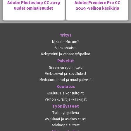
Adobe Photoshop CC 2019
Adobe Premiere Pro CC
uudet ominaisuudet
2019 -velhon käsikirja
Yritys
Mikä on Mixtum?
Ajankohtaista
Rekrytointi ja vapaat työpaikat
Palvelut
Graafinen suunnittelu
Verkkosivut ja -sovellukset
Mediatuotannot ja muut palvelut
Koulutus
Koulutus ja konsultointi
Velhon kurssit ja -käsikirjat
Työnäytteet
Työnäytegalleria
Asiakkaat ja asiakas-caset
Asiakaspalautteet