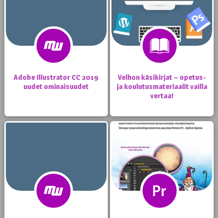
Adobe Illustrator CC 2019
Velhon käsikirjat – opetus-
uudet ominaisuudet
ja koulutusmateriaalit vailla
vertaa!