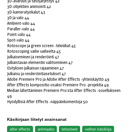
3D-avaruus ja tasojärjestys 42
3D-objektien animointi 42
3D-kameratyökalut 43
3D ja valo 44
Ambient-valo 44
Paraller-valo 44
Point-valo 44
Spot-valo 44
Rotoscope ja green screen -tekniikat 45
Rotoscoping vaihe vaiheelta 45
Julkaiseminen ja renderöinti 47
Julkaistavan elementin valitseminen 47
Esityksen julkaisun rajaaminen 47
Julkaisu ja renderöintiasetukset 47
Adobe Premiere Pro ja Adobe After Effects -yhteiskäyttö 49
After Effects kompositio osaksi Premiere Pro -projektia 49
Median lähettäminen Premiere Pro:sta After Effects -sovellukseen
49
Hyödyllisiä After Effects -näppäinkomentoja 50
Käsikirjaan liitetyt avainsanat
after effects
animaatio
tehosteet
velhon käsikirja