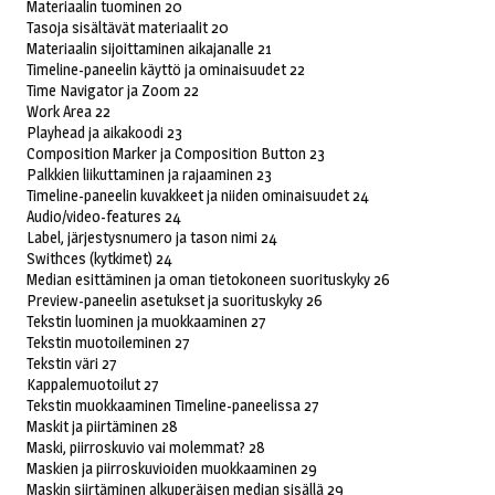
Materiaalin tuominen 20
Tasoja sisältävät materiaalit 20
Materiaalin sijoittaminen aikajanalle 21
Timeline-paneelin käyttö ja ominaisuudet 22
Time Navigator ja Zoom 22
Work Area 22
Playhead ja aikakoodi 23
Composition Marker ja Composition Button 23
Palkkien liikuttaminen ja rajaaminen 23
Timeline-paneelin kuvakkeet ja niiden ominaisuudet 24
Audio/video-features 24
Label, järjestysnumero ja tason nimi 24
Swithces (kytkimet) 24
Median esittäminen ja oman tietokoneen suorituskyky 26
Preview-paneelin asetukset ja suorituskyky 26
Tekstin luominen ja muokkaaminen 27
Tekstin muotoileminen 27
Tekstin väri 27
Kappalemuotoilut 27
Tekstin muokkaaminen Timeline-paneelissa 27
Maskit ja piirtäminen 28
Maski, piirroskuvio vai molemmat? 28
Maskien ja piirroskuvioiden muokkaaminen 29
Maskin siirtäminen alkuperäisen median sisällä 29