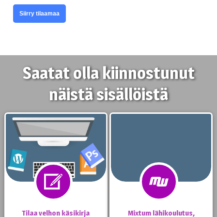
Siirry tilaamaa
Saatat olla kiinnostunut
näistä sisällöistä
Tilaa velhon käsikirja
Mixtum lähikoulutus,