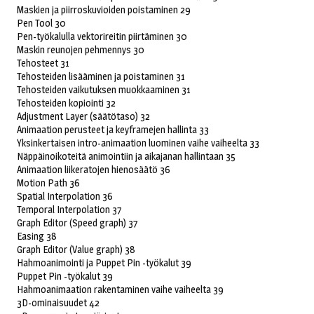
Maskien ja piirroskuvioiden poistaminen 29
Pen Tool 30
Pen-työkalulla vektorireitin piirtäminen 30
Maskin reunojen pehmennys 30
Tehosteet 31
Tehosteiden lisääminen ja poistaminen 31
Tehosteiden vaikutuksen muokkaaminen 31
Tehosteiden kopiointi 32
Adjustment Layer (säätötaso) 32
Animaation perusteet ja keyframejen hallinta 33
Yksinkertaisen intro-animaation luominen vaihe vaiheelta 33
Näppäinoikoteitä animointiin ja aikajanan hallintaan 35
Animaation liikeratojen hienosäätö 36
Motion Path 36
Spatial Interpolation 36
Temporal Interpolation 37
Graph Editor (Speed graph) 37
Easing 38
Graph Editor (Value graph) 38
Hahmoanimointi ja Puppet Pin -työkalut 39
Puppet Pin -työkalut 39
Hahmoanimaation rakentaminen vaihe vaiheelta 39
3D-ominaisuudet 42