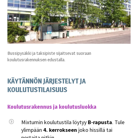
Bussipysäkki ja taksipiste sijaitsevat suoraan
koulutusrakennuksen edustalla.
KÄYTÄNNÖN JÄRJESTELYT JA
KOULUTUSTILAISUUS
Koulutusrakennus ja koulutusluokka
Mixtumin koulutustila löytyy
B-rapusta
. Tule
ylimpään
4. kerrokseen
joko hissillä tai
portaita pitkin.