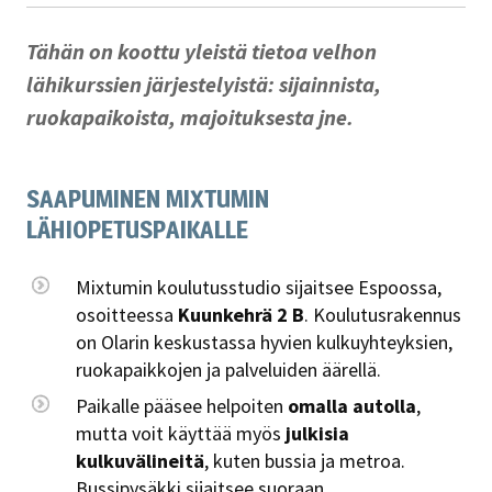
Tähän on koottu yleistä tietoa velhon
lähikurssien järjestelyistä: sijainnista,
ruokapaikoista, majoituksesta jne.
SAAPUMINEN MIXTUMIN
LÄHIOPETUSPAIKALLE
Mixtumin koulutusstudio sijaitsee Espoossa,
osoitteessa
Kuunkehrä 2 B
. Koulutusrakennus
on Olarin keskustassa hyvien kulkuyhteyksien,
ruokapaikkojen ja palveluiden äärellä.
Paikalle pääsee helpoiten
omalla autolla
,
mutta voit käyttää myös
julkisia
kulkuvälineitä
, kuten bussia ja metroa.
Bussipysäkki sijaitsee suoraan