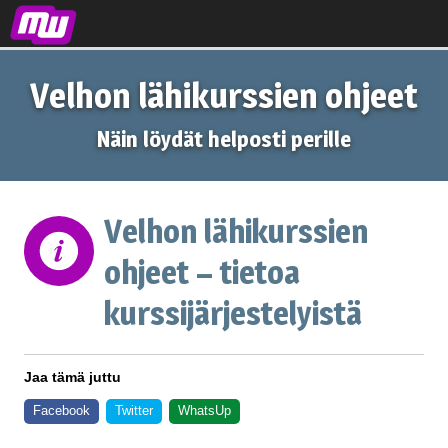
Velhon lähikurssien ohjeet
Näin löydät helposti perille
Velhon lähikurssien
ohjeet – tietoa
kurssijärjestelyistä
Jaa tämä juttu
Facebook
Twitter
WhatsUp