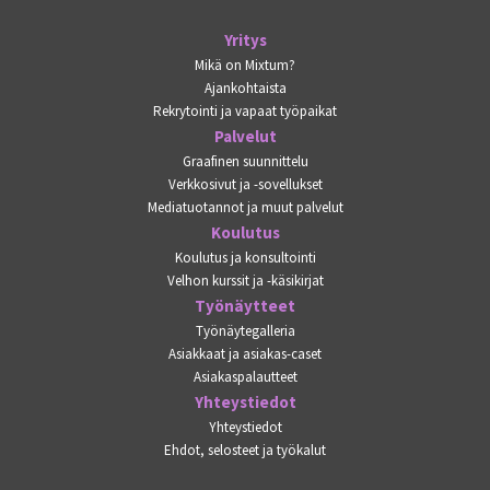
Yritys
Mikä on Mixtum?
Ajankohtaista
Rekrytointi ja vapaat työpaikat
Palvelut
Graafinen suunnittelu
Verkkosivut ja -sovellukset
Mediatuotannot ja muut palvelut
Koulutus
Koulutus ja konsultointi
Velhon kurssit ja -käsikirjat
Työnäytteet
Työnäytegalleria
Asiakkaat ja asiakas-caset
Asiakaspalautteet
Yhteystiedot
Yhteystiedot
Ehdot, selosteet ja työkalut