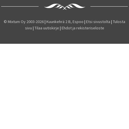
© Mixtum Oy 2003-2026
|
Kuunkehrä 2 B, Espoo
|
Etsi sivustolta
|
Tulosta
sivu
|
Tilaa uutiskirje
|
Ehdot ja rekisteriseloste