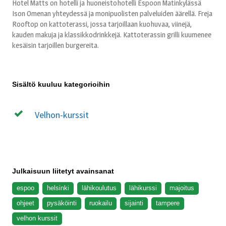
Hotel Matts on hotelli ja huoneistohotelli Espoon Matinkylässä
Ison Omenan yhteydessä ja monipuolisten palveluiden äärellä. Freja
Rooftop on kattoterassi, jossa tarjoillaan kuohuvaa, viinejä,
kauden makuja ja klassikkodrinkkejä. Kattoterassin grilli kuumenee
kesäisin tarjoillen burgereita.
Sisältö kuuluu kategorioihin
Velhon-kurssit
Julkaisuun liitetyt avainsanat
espoo
helsinki
lähikoulutus
lähikurssi
majoitus
ohjeet
pysäköinti
ruokailu
sijainti
tampere
velhon kurssit