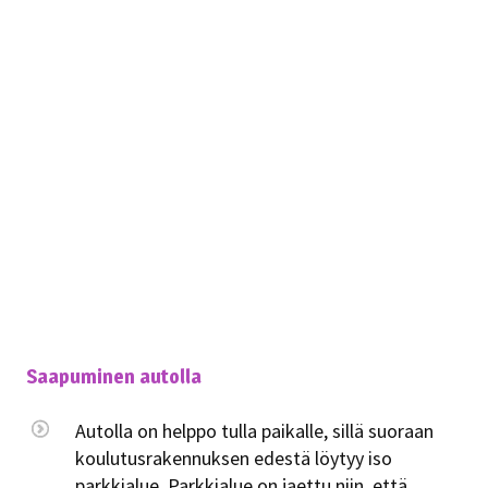
Saapuminen autolla
Autolla on helppo tulla paikalle, sillä suoraan
koulutusrakennuksen edestä löytyy iso
parkkialue. Parkkialue on jaettu niin, että