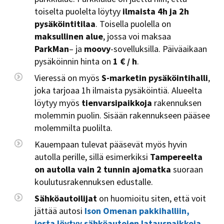
toiselta puolelta löytyy
ilmaista 4h ja 2h
pysäköintitilaa
. Toisella puolella on
maksullinen alue
, jossa voi maksaa
ParkMan
– ja
moovy
-sovelluksilla. Päiväaikaan
pysäköinnin hinta on
1 € / h
.
Vieressä on myös
S-marketin pysäköintihalli
,
joka tarjoaa 1h ilmaista pysäköintiä. Alueelta
löytyy myös
tienvarsipaikkoja
rakennuksen
molemmin puolin. Sisään rakennukseen pääsee
molemmilta puolilta.
Kauempaan tulevat pääsevät myös hyvin
autolla perille, sillä esimerkiksi
Tampereelta
on autolla vain 2 tunnin ajomatka
suoraan
koulutusrakennuksen edustalle.
Sähköautoilijat
on huomioitu siten, että voit
jättää autosi
Ison Omenan pakkihalliin,
josta löytyy sähköautojen latauspaikkoja
.