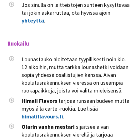
Jos sinulla on laitteistojen suhteen kysyttävää
tai jokin askarruttaa, ota hyvissä ajoin
yhteyttä
.
Ruokailu
Lounastauko aloitetaan tyypillisesti noin klo.
12 aikoihin, mutta tarkka lounashetki voidaan
sopia yhdessä osallistujien kanssa. Aivan
koulutusrakennuksen vieressä on useampia
ruokapaikkoja, joista voi valita mieleisensä.
Himali Flavors
tarjoaa runsaan budeen mutta
myös á la carte -ruokia. Lue lisää
himaliflavours.fi
.
Olarin vanha mestari
sijaitsee aivan
koulutusrakennuksen vierellä ja tarjoaa