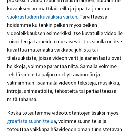
prosessiin videon suunnittelusta lähtien, hoidamme
kuvauksen ammattilaitteilla ja jopa tarjoamme
vuokrastudion kuvauksia varten
. Tarvittaessa
hoidamme kuitenkin pelkän myös pelkän
videoleikkauksen esimerkiksi itse kuvatuille videoille
toiveiden ja tarpeiden mukaisesti. Jos sinulla on itse
kuvattua materiaalia vaikkapa juhlista tai
tilaisuuksista, joissa videon värit ja äänen laatu ovat
heikkoja, voimme parantaa niitä. Samalla voimme
tehdä videosta paljon miellyttävämmän ja
valmiimman lisäämällä videoon tekstejä, musiikkia,
introja, animaatioita, tehosteita tai periaatteessa
mitä tahansa.
Koska toteutamme videotuotantojen lisäksi myös
graafista suunnittelua
, voimme suunnitella ja
toteuttaa vaikkapa häävideoon oman tunnistetavan