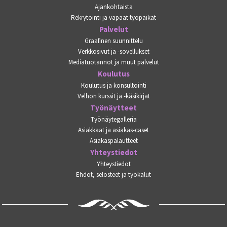
Ajankohtaista
Rekrytointi ja vapaat työpaikat
Palvelut
Graafinen suunnittelu
Verkkosivut ja -sovellukset
Mediatuotannot ja muut palvelut
Koulutus
Koulutus ja konsultointi
Velhon kurssit ja -käsikirjat
Työnäytteet
Työnäytegalleria
Asiakkaat ja asiakas-caset
Asiakaspalautteet
Yhteystiedot
Yhteystiedot
Ehdot, selosteet ja työkalut