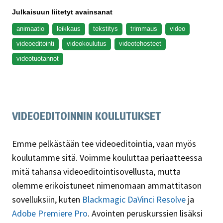
Julkaisuun liitetyt avainsanat
animaatio
leikkaus
tekstitys
trimmaus
video
videoeditointi
videokoulutus
videotehosteet
videotuotannot
VIDEOEDITOINNIN KOULUTUKSET
Emme pelkästään tee videoeditointia, vaan myös
koulutamme sitä. Voimme kouluttaa periaatteessa
mitä tahansa videoeditointisovellusta, mutta
olemme erikoistuneet nimenomaan ammattitason
sovelluksiin, kuten
Blackmagic DaVinci Resolve
ja
Adobe Premiere Pro
. Avointen peruskurssien lisäksi