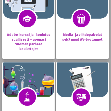
Adobe-kurssi ja -koulutus
Media- ja viihdepalvelut
edullisesti – apunasi
sekä muut AV-tuotannot
Suomen parhaat
kouluttajat