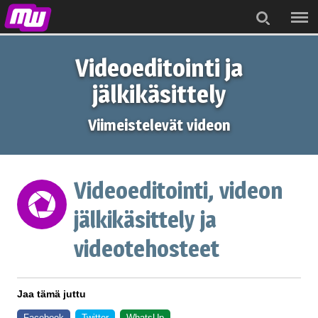
Menu
Search
Videoeditointi ja
jälkikäsittely
Viimeistelevät videon
Videoeditointi, videon
jälkikäsittely ja
videotehosteet
Jaa tämä juttu
Facebook
Twitter
WhatsUp