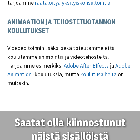
tarjoamme
räätälöityä yksityiskonsultointia
.
ANIMAATION JA TEHOSTETUOTANNON
KOULUTUKSET
Videoeditoinnin lisäksi sekä toteutamme että
koulutamme animointia ja videotehosteita.
Tarjoamme esimerkiksi
Adobe After Effects
ja
Adobe
Animation
-koulutuksia, mutta
koulutusaiheita
on
muitakin.
Saatat olla kiinnostunut
näistä sisällöistä