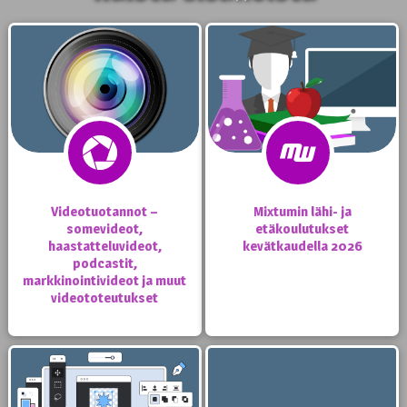
Videotuotannot –
Mixtumin lähi- ja
somevideot,
etäkoulutukset
haastatteluvideot,
kevätkaudella 2026
podcastit,
markkinointivideot ja muut
videototeutukset