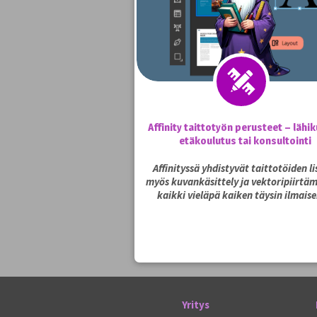
Affinity taittotyön perusteet – lähik
etäkoulutus tai konsultointi
Affinityssä yhdistyvät taittotöiden li
myös kuvankäsittely ja vektoripiirtäm
kaikki vieläpä kaiken täysin ilmaise
Yritys