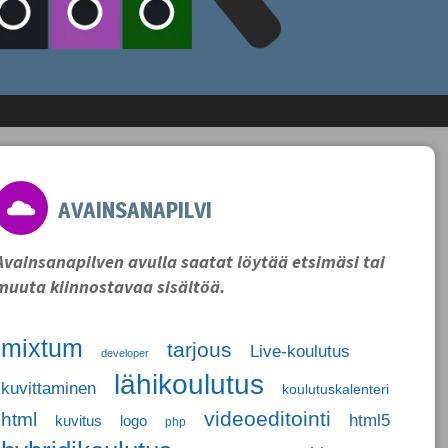
AVAINSANAPILVI
Avainsanapilven avulla saatat löytää etsimäsi tai
muuta kiinnostavaa sisältöä.
mixtum
tarjous
Live-koulutus
developer
lähikoulutus
kuvittaminen
koulutuskalenteri
videoeditointi
html
html5
kuvitus
logo
php