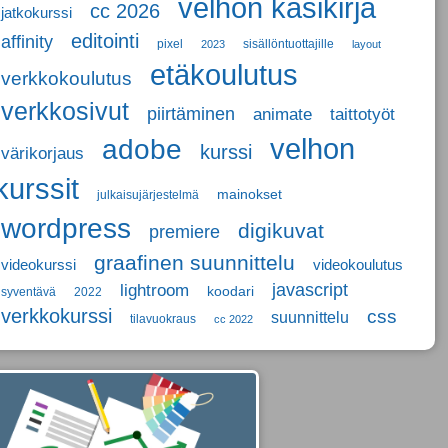
velhon käsikirja
cc 2026
jatkokurssi
editointi
affinity
pixel
sisällöntuottajille
2023
layout
etäkoulutus
verkkokoulutus
verkkosivut
piirtäminen
animate
taittotyöt
adobe
velhon
kurssi
värikorjaus
kurssit
mainokset
julkaisujärjestelmä
wordpress
digikuvat
premiere
graafinen suunnittelu
videokurssi
videokoulutus
javascript
lightroom
koodari
syventävä
2022
verkkokurssi
css
suunnittelu
tilavuokraus
cc 2022