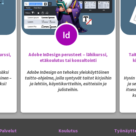
urssi,
Adobe InDesign perusteet – lähikurssi,
Tai
etäkoulutus tai konsultointi
k
säksi
Adobe InDesign on tehokas yleiskäyttöinen
inen –
taitto-ohjelma, jolla syntyvät taitot kirjoihin
Hyvin 
ksi!
ja lehtiin, käyntikortteihin, esitteisiin ja
ja s
julisteihin.
itses
k
Palvelut
Koulutus
Työnäytt