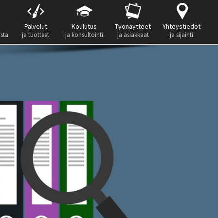
Palvelut
Koulutus
Työnäytteet
Yhteystiedot
ista
ja tuotteet
ja konsultointi
ja asiakkaat
ja sijainti