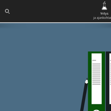
Search
Yritys
ja ajankohta