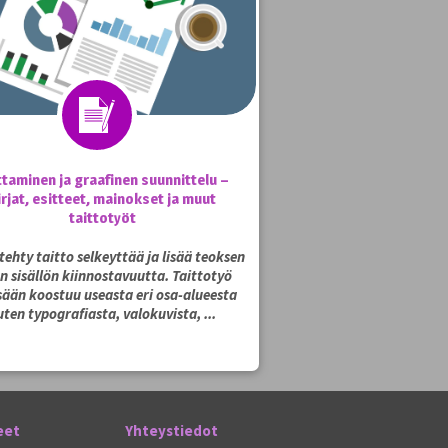
ttaminen ja graafinen suunnittelu –
irjat, esitteet, mainokset ja muut
taittotyöt
tehty taitto selkeyttää ja lisää teoksen
en sisällön kiinnostavuutta. Taittotyö
sään koostuu useasta eri osa-alueesta
uten typografiasta, valokuvista, ...
eet
Yhteystiedot