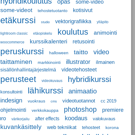
hybridikoulutus
opas
some-video
some-videot
kotisivut
tehostetuotanto
etäkurssi
vektorigrafiikka
ylläpito
studio
koulutus
animointi
lightroom classic
etäopiskelu
kurssikalenteri
retusointi
woocommerce
peruskurssi
video
taitto
halloween
taittaminen
illustrator
ilmainen
markkinointi
videotehosteet
sisällönhallintajärjestelmä
perusteet
hybridikurssi
videokuvaus
lähikurssi
animaatio
konsultointi
indesign
videotuotannot
cc 2019
vuokraus
cms
photoshop
ohjelmointi
premiere
verkkokauppa
koodaus
pro
after effects
valokuvaus
värikorjailu
kuvankäsittely
web tekniikat
tehosteet
korona