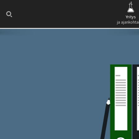
Search
Yritys
ja ajankohta