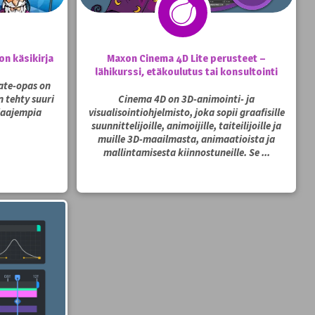
n käsikirja
Maxon Cinema 4D Lite perusteet –
lähikurssi, etäkoulutus tai konsultointi
ate-opas on
n tehty suuri
Cinema 4D on 3D-animointi- ja
laajempia
visualisointiohjelmisto, joka sopii graafisille
suunnittelijoille, animoijille, taiteilijoille ja
muille 3D-maailmasta, animaatioista ja
mallintamisesta kiinnostuneille. Se ...