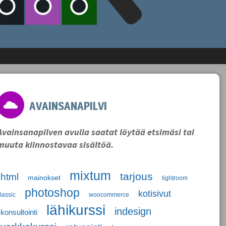
AVAINSANAPILVI
Avainsanapilven avulla saatat löytää etsimäsi tai
muuta kiinnostavaa sisältöä.
mixtum
tarjous
html
mainokset
lightroom
photoshop
kotisivut
lassic
woocommerce
lähikurssi
indesign
konsultointi