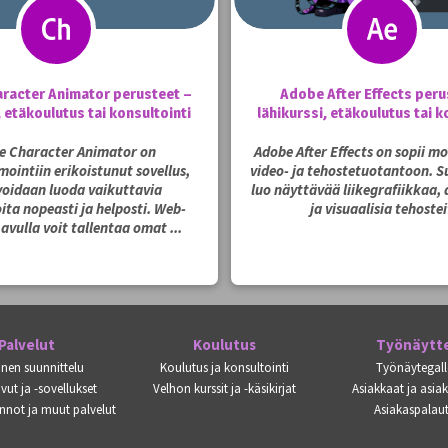
racter Animator perusteet –
Adobe After Effects peru
, etäkoulutus tai konsultointi
lähikurssi, etäkoulutus tai k
e Character Animator on
Adobe After Effects on sopii m
intiin erikoistunut sovellus,
video- ja tehostetuotantoon. Su
voidaan luoda vaikuttavia
luo näyttävää liikegrafiikkaa,
ita nopeasti ja helposti. Web-
ja visuaalisia tehostei
vulla voit tallentaa omat ...
Palvelut
Koulutus
Työnäytt
inen suunnittelu
Koulutus ja konsultointi
Työnäytegall
vut ja -sovellukset
Velhon kurssit ja -käsikirjat
Asiakkaat ja asia
nnot ja muut palvelut
Asiakaspalaut