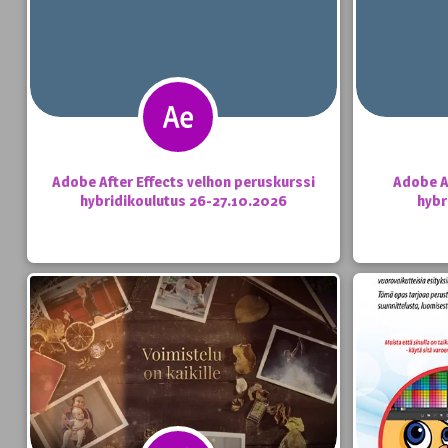
Adobe After Effects velhon peruskurssi
Adobe A
hybridikoulutus 26-27.10.2026
hybr