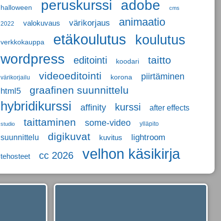
adobe
peruskurssi
halloween
cms
animaatio
värikorjaus
valokuvaus
2022
etäkoulutus
koulutus
verkkokauppa
wordpress
taitto
editointi
koodari
videoeditointi
piirtäminen
korona
värikorjailu
graafinen suunnittelu
html5
hybridikurssi
kurssi
affinity
after effects
taittaminen
some-video
ylläpito
studio
digikuvat
lightroom
suunnittelu
kuvitus
velhon käsikirja
cc 2026
tehosteet