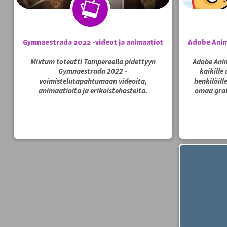
Gymnaestrada 2022 -videot ja animaatiot
Adobe Anim
Mixtum toteutti Tampereella pidettyyn
Adobe Anim
Gymnaestrada 2022 -
kaikille
voimistelutapahtumaan videoita,
henkilöill
animaatioita ja erikoistehosteita.
omaa graf