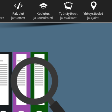
Palvelut
Koulutus
Työnäytteet
Yhteystiedot
ista
ja tuotteet
ja konsultointi
ja asiakkaat
ja sijainti