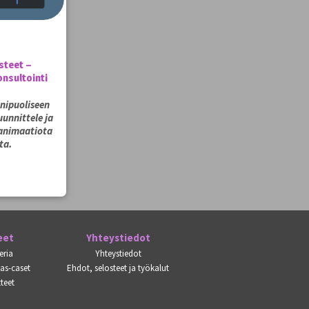
steet –
onsultointi
onipuoliseen
unnittele ja
 animaatiota
ta.
eet
Yhteystiedot
eria
Yhteystiedot
kas-caset
Ehdot, selosteet ja työkalut
teet