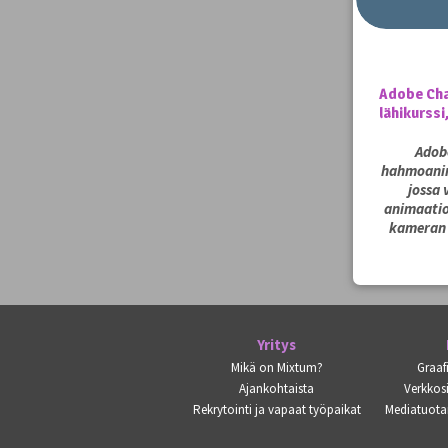
Adobe Cha
lähikurssi
Adob
hahmoanimo
jossa 
animaatio
kameran a
Yritys
Mikä on Mixtum?
Graaf
Ajankohtaista
Verkkosi
Rekrytointi ja vapaat työpaikat
Mediatuota