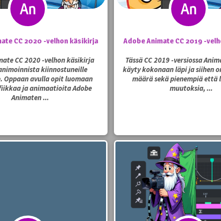
ate CC 2020 -velhon käsikirja
Adobe Animate CC 2019 -velho
ate CC 2020 -velhon käsikirja
Tässä CC 2019 -versiossa Anim
 animoinnista kiinnostuneille
käyty kokonaan läpi ja siihen o
e. Oppaan avulla opit luomaan
määrä sekä pienempiä että 
iikkaa ja animaatioita Adobe
muutoksia, ...
Animaten ...