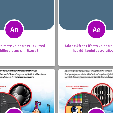
nimate velhon peruskurssi
Adobe After Effects velhon 
idikoulutus 4-5.6.2026
hybridikoulutus 25-26.