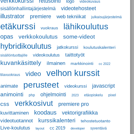
verkkokurssi
retusointi
logo
videokuvaus
videotehosteet
sisällönhallintajärjestelmä
illustrator
premiere
web tekniikat
julkaisujärjestelmä
etäkurssi
lähikoulutus
vuokraus
opas
verkkokoulutus
some-videot
hybridikoulutus
jatkokurssi
koulutuskalenteri
taittotyöt
videokoulutus
sisällöntuottajille
kuvankäsittely
ilmainen
markkinointi
cc 2022
velhon kurssit
video
tilavuokraus
perusteet
javascript
animate
videokurssi
animointi
ohjelmointi
php
etäopiskelu
pixel
2023
verkkosivut
css
premiere pro
koodaus
vektorigrafiikka
kuvittaminen
kurssikalenteri
videotuotannot
tehostetuotanto
Live-koulutus
cc 2019
syventävä
layout
developer