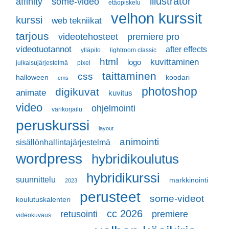
illustrator
some-video
affinity
etäopiskelu
velhon kurssit
kurssi
web tekniikat
tarjous
videotehosteet
premiere pro
videotuotannot
after effects
ylläpito
lightroom classic
html
kuvittaminen
logo
julkaisujärjestelmä
pixel
taittaminen
css
halloween
koodari
cms
photoshop
digikuvat
animate
kuvitus
video
ohjelmointi
värikorjailu
peruskurssi
layout
animointi
sisällönhallintajärjestelmä
wordpress
hybridikoulutus
hybridikurssi
suunnittelu
markkinointi
2023
perusteet
some-videot
koulutuskalenteri
cc 2026
retusointi
premiere
videokuvaus