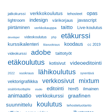
opas
verkkokoulutus
jatkokurssi
tehosteet
indesign
javascript
lightroom
värikorjaus
taitto
piirtäminen
Live-koulutus
verkkokauppa
etäkurssi
videokoulutus
php
developer
koodaus
kurssikalenteri
cc 2019
tilavuokraus
adobe
taittotyöt
videokurssi
etäkoulutus
videoeditointi
kotisivut
lähikoulutus
vuokraus
2022
syventävä
verkkosivut
mixtum
vektorigrafiikka
editointi
html5
ilmainen
sisällöntuottajille
studio
animaatio
graafinen
verkkokurssi
koulutus
suunnittelu
tehostetuotanto