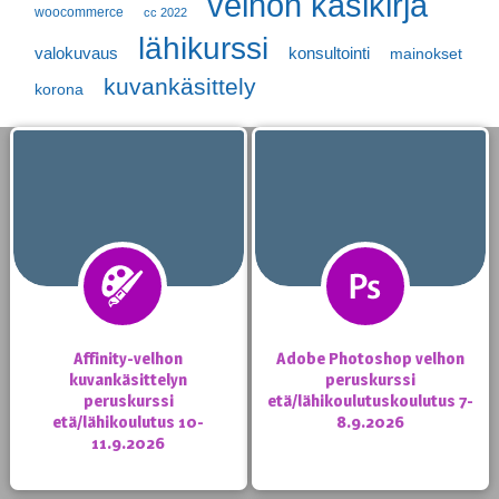
velhon käsikirja
woocommerce
cc 2022
lähikurssi
valokuvaus
konsultointi
mainokset
kuvankäsittely
korona
Affinity-velhon
Adobe Photoshop velhon
kuvankäsittelyn
peruskurssi
peruskurssi
etä/lähikoulutuskoulutus 7-
etä/lähikoulutus 10-
8.9.2026
11.9.2026