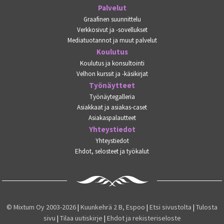
Palvelut
Graafinen suunnittelu
Verkkosivut ja -sovellukset
Mediatuotannot ja muut palvelut
Koulutus
Koulutus ja konsultointi
Velhon kurssit ja -käsikirjat
Työnäytteet
Työnäytegalleria
Asiakkaat ja asiakas-caset
Asiakaspalautteet
Yhteystiedot
Yhteystiedot
Ehdot, selosteet ja työkalut
© Mixtum Oy 2003-2026
|
Kuunkehrä 2 B, Espoo
|
Etsi sivustolta
|
Tulosta
sivu
|
Tilaa uutiskirje
|
Ehdot ja rekisteriseloste