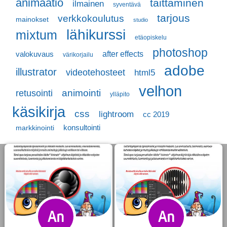
animaatio
taittaminen
ilmainen
syventävä
tarjous
verkkokoulutus
mainokset
studio
lähikurssi
mixtum
etäopiskelu
photoshop
valokuvaus
after effects
värikorjailu
adobe
illustrator
videotehosteet
html5
velhon
retusointi
animointi
ylläpito
käsikirja
css
lightroom
cc 2019
konsultointi
markkinointi