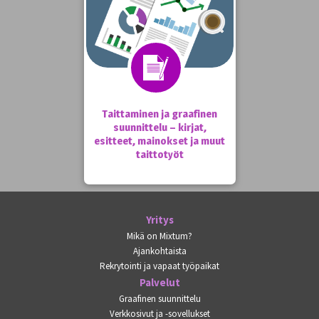
Taittaminen ja graafinen
suunnittelu – kirjat,
esitteet, mainokset ja muut
taittotyöt
Yritys
Mikä on Mixtum?
Ajankohtaista
Rekrytointi ja vapaat työpaikat
Palvelut
Graafinen suunnittelu
Verkkosivut ja -sovellukset