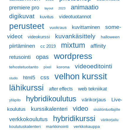
animaatio
premiere pro
layout
2023
digikuvat
videotuotannot
kuvitus
perusteet
some-
kuvittaminen
vuokraus
kuvankäsittely
videot
videokurssi
halloween
mixtum
piirtäminen
affinity
cc 2019
wordpress
opas
retusointi
videoeditointi
tehostetuotanto
korona
pixel
velhon kurssit
css
html5
studio
lähikurssi
web tekniikat
after effects
hybridikoulutus
värikorjaus
Live-
ylläpito
video
kurssikalenteri
koulutus
sisällöntuottajille
hybridikurssi
verkkokoulutus
värikorjailu
koulutuskalenteri
markkinointi
verkkokauppa