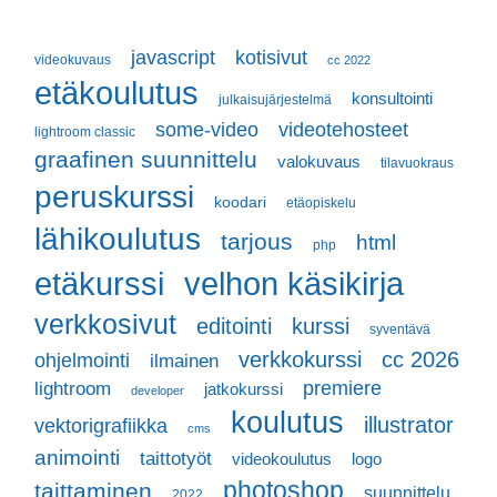
javascript
kotisivut
videokuvaus
cc 2022
etäkoulutus
konsultointi
julkaisujärjestelmä
some-video
videotehosteet
lightroom classic
graafinen suunnittelu
valokuvaus
tilavuokraus
peruskurssi
koodari
etäopiskelu
lähikoulutus
tarjous
html
php
velhon käsikirja
etäkurssi
verkkosivut
editointi
kurssi
syventävä
verkkokurssi
cc 2026
ohjelmointi
ilmainen
premiere
lightroom
jatkokurssi
developer
koulutus
illustrator
vektorigrafiikka
cms
animointi
taittotyöt
videokoulutus
logo
photoshop
taittaminen
suunnittelu
2022