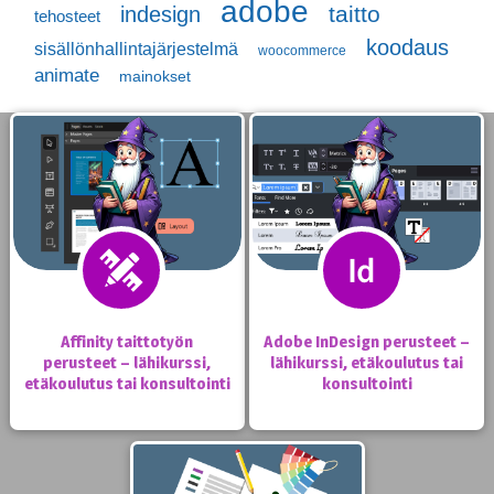
adobe
taitto
indesign
tehosteet
koodaus
sisällönhallintajärjestelmä
woocommerce
animate
mainokset
Affinity taittotyön
Adobe InDesign perusteet –
perusteet – lähikurssi,
lähikurssi, etäkoulutus tai
etäkoulutus tai konsultointi
konsultointi