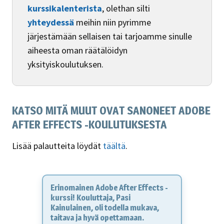
kurssikalenterista
, olethan silti
yhteydessä
meihin niin pyrimme
järjestämään sellaisen tai tarjoamme sinulle
aiheesta oman räätälöidyn
yksityiskoulutuksen.
KATSO MITÄ MUUT OVAT SANONEET ADOBE
AFTER EFFECTS -KOULUTUKSESTA
Lisää palautteita löydät
täältä
.
Adobe After Effects -koulutus oli
aivan huipputasoa. Ainoastaan
jatkokurssille syntyi kiinnostusta
täydellisen peruskurssin jälkeen.