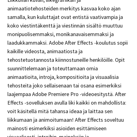
animaatiotehosteiden merkitys kasvaa koko ajan
samalla, kun kuluttajat ovat entistä vaativampia ja
koko viestintäkenttä ja viestinnän sisältö muuttuu
monipuolisemmaksi, monikanavaisemmaksi ja
laadukkammaksi. Adobe After Effects -koulutus sopii
kaikille videosta, animaatiosta ja
tehostetuotannosta kiinnostuneille henkilöille. Opit
suunnittelemaan ja toteuttamaan omia
animaatioita, introja, kompositioita ja visuaalisia
tehosteita joko sellaisenaan tai osana esimerkiksi
laajempaa Adobe Premiere Pro -videoesitystä. After
Effects -sovelluksen avulla liki kaikki on mahdollista:
voit käsitellä mitä tahansa ideaa ja laittaa sen
liikkumaan ja animoitumaan! After Effects soveltuu
mainosti esimerkiksi asioiden esittämiseen
visuaalisesti, introihin, mainoksiin ja