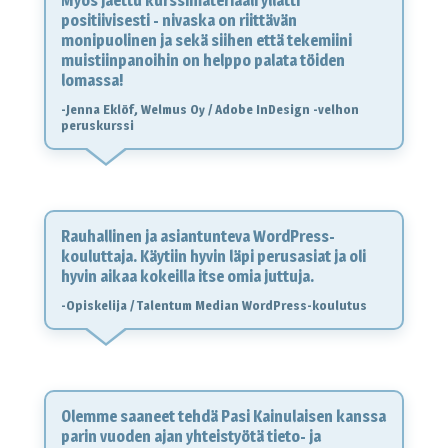
Myös jaettu kurssimateriaali yllätti
positiivisesti - nivaska on riittävän
monipuolinen ja sekä siihen että tekemiini
muistiinpanoihin on helppo palata töiden
lomassa!
-Jenna Eklöf, Welmus Oy / Adobe InDesign -velhon
peruskurssi
Rauhallinen ja asiantunteva WordPress-
kouluttaja. Käytiin hyvin läpi perusasiat ja oli
hyvin aikaa kokeilla itse omia juttuja.
-Opiskelija / Talentum Median WordPress-koulutus
Olemme saaneet tehdä Pasi Kainulaisen kanssa
parin vuoden ajan yhteistyötä tieto- ja