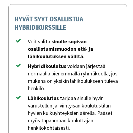
HYVÄT SYYT OSALLISTUA
HYBRIDIKURSSILLE
Voit valita
sinulle sopivan
osallistumismuodon etä- ja
lähikoulutuksen väliltä
.
Hybridikoulutus
voidaan järjestää
normaalia pienemmällä ryhmäkoolla, jos
mukana on yksikin lähikoulukseen tuleva
henkilö.
Lähikoulutus
tarjoaa sinulle hyvin
varustellun ja viihtyisän koulutustilan
hyvien kulkuyhteyksien äärellä. Pääset
myös tapaamaan kouluttajan
henkilökohtaisesti.