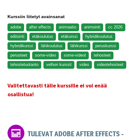
Kurssiin liitetyt avainsanat
adobe
after effects
animaatio
animointi
cc 2026
editointi
etäkoulutus
etäkurssi
hybridikoulutus
hybridikurssi
lähikoulutus
lähikurssi
peruskurssi
perusteet
some-video
some-videot
tehosteet
tehostetuotanto
velhon kurssit
video
videotehosteet
Valitettavasti tälle kurssille ei voi enää
osallistua!
TULEVAT ADOBE AFTER EFFECTS -