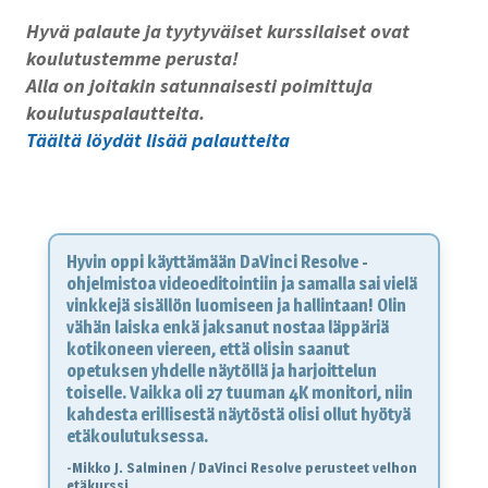
Hyvä palaute ja tyytyväiset kurssilaiset ovat
koulutustemme perusta!
Alla on joitakin satunnaisesti poimittuja
koulutuspalautteita.
Täältä löydät lisää palautteita
Hyvin oppi käyttämään DaVinci Resolve -
ohjelmistoa videoeditointiin ja samalla sai vielä
vinkkejä sisällön luomiseen ja hallintaan! Olin
vähän laiska enkä jaksanut nostaa läppäriä
kotikoneen viereen, että olisin saanut
opetuksen yhdelle näytöllä ja harjoittelun
toiselle. Vaikka oli 27 tuuman 4K monitori, niin
kahdesta erillisestä näytöstä olisi ollut hyötyä
etäkoulutuksessa.
-Mikko J. Salminen / DaVinci Resolve perusteet velhon
etäkurssi