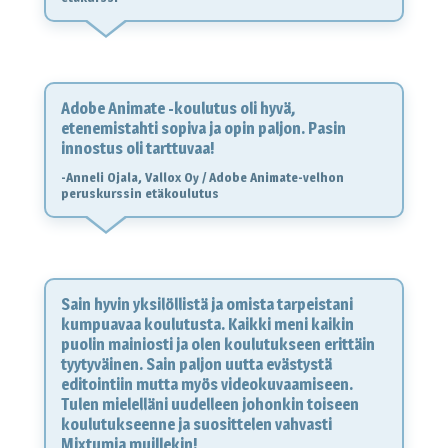
Adobe Animate -koulutus oli hyvä,
etenemistahti sopiva ja opin paljon. Pasin
innostus oli tarttuvaa!
-Anneli Ojala, Vallox Oy / Adobe Animate-velhon
peruskurssin etäkoulutus
Sain hyvin yksilöllistä ja omista tarpeistani
kumpuavaa koulutusta. Kaikki meni kaikin
puolin mainiosti ja olen koulutukseen erittäin
tyytyväinen. Sain paljon uutta evästystä
editointiin mutta myös videokuvaamiseen.
Tulen mielelläni uudelleen johonkin toiseen
koulutukseenne ja suosittelen vahvasti
Mixtumia muillekin!