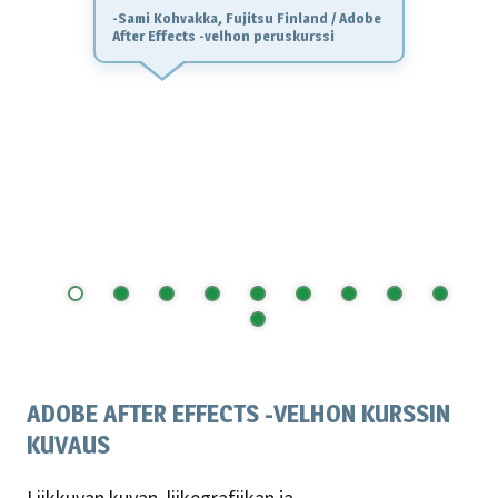
Pasi Kainulainen on varmasti
Suomen paras opettaja (nm.
kokemusta on)!
ADOBE AFTER EFFECTS -VELHON KURSSIN
KUVAUS
Liikkuvan kuvan, liikegrafiikan ja