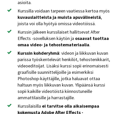
asioita.
Kurssilla voidaan tarpeen vaatiessa kertoa myös
kuvauslaitteista ja muista apuvälineistä
,
joista voi olla hyötyä omissa videotöissä.
Kurssin jälkeen kurssilaiset hallitsevat After
Effects -sovelluksen käytön ja
osaavat tuottaa
omaa video- ja tehostemateriaalia
.
Kurssin kohderyhmä
: videon ja liikkuvan kuvan
parissa työskentelevät henkilöt, tehostenikkarit,
videoeditoijat. Lisäksi kurssi sopii erinomaisesti
graafisille suunnittelijoille ja esimerkiksi
Photoshop-käyttäjille, jotka haluavat ottaa
haltuun myös liikkuvan kuvan. Ylipäänsä kurssi
sopii kaikille videotöistä kiinnostuneille
ammattilaisille ja harrastajille.
Kurssilaisilla
ei tarvitse olla aikaisempaa
kokemusta Adobe After Effects -