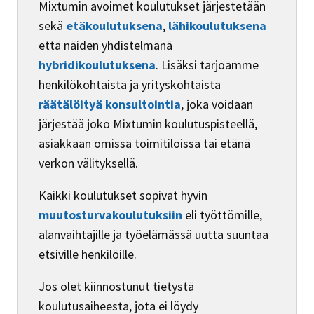
Mixtumin avoimet koulutukset järjestetään
sekä
etäkoulutuksena
,
lähikoulutuksena
että näiden yhdistelmänä
hybridikoulutuksena
. Lisäksi tarjoamme
henkilökohtaista ja yrityskohtaista
räätälöityä konsultointia
, joka voidaan
järjestää joko Mixtumin koulutuspisteellä,
asiakkaan omissa toimitiloissa tai etänä
verkon välityksellä.
Kaikki koulutukset sopivat hyvin
muutosturvakoulutuksiin
eli työttömille,
alanvaihtajille ja työelämässä uutta suuntaa
etsiville henkilöille.
Jos olet kiinnostunut tietystä
koulutusaiheesta, jota ei löydy