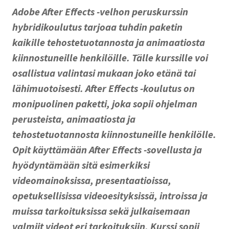
Adobe After Effects -velhon peruskurssin
hybridikoulutus tarjoaa tuhdin paketin
kaikille tehostetuotannosta ja animaatiosta
kiinnostuneille henkilöille. Tälle kurssille voi
osallistua valintasi mukaan joko etänä tai
lähimuotoisesti. After Effects -koulutus on
monipuolinen paketti, joka sopii ohjelman
perusteista, animaatiosta ja
tehostetuotannosta kiinnostuneille henkilölle.
Opit käyttämään After Effects -sovellusta ja
hyödyntämään sitä esimerkiksi
videomainoksissa, presentaatioissa,
opetuksellisissa videoesityksissä, introissa ja
muissa tarkoituksissa sekä julkaisemaan
valmiit videot eri tarkoituksiin. Kurssi sopii