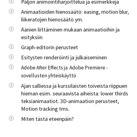
Paljon animointiharjoittelua ja esimerkkejä
Animaatioiden hienosäätö: easing, motion blur,
liikeratojen hienosäätö ym.
Äänien liittäminen mukaan animaatioihin ja
esityksiin
Graph-editorin perusteet
Esitysten renderöinti ja julkaiseminen
Adobe After Effects ja Adobe Premiere -
sovellusten yhteiskäyttö
Ajan salliessa ja kurssilaisten toiveista riippuen
hieman esim. seuraavista aiheista: lower thirds
teksianimaatiot. 3D-animaation perusteet,
Motion tracking tms.
Miten tästä eteenpäin?