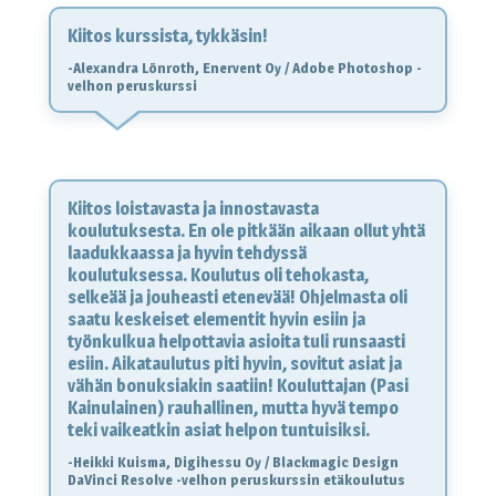
Kiitos kurssista, tykkäsin!
-Alexandra Lönroth, Enervent Oy / Adobe Photoshop -
velhon peruskurssi
Kiitos loistavasta ja innostavasta
koulutuksesta. En ole pitkään aikaan ollut yhtä
laadukkaassa ja hyvin tehdyssä
koulutuksessa. Koulutus oli tehokasta,
selkeää ja jouheasti etenevää! Ohjelmasta oli
saatu keskeiset elementit hyvin esiin ja
työnkulkua helpottavia asioita tuli runsaasti
esiin. Aikataulutus piti hyvin, sovitut asiat ja
vähän bonuksiakin saatiin! Kouluttajan (Pasi
Kainulainen) rauhallinen, mutta hyvä tempo
teki vaikeatkin asiat helpon tuntuisiksi.
-Heikki Kuisma, Digihessu Oy / Blackmagic Design
DaVinci Resolve -velhon peruskurssin etäkoulutus