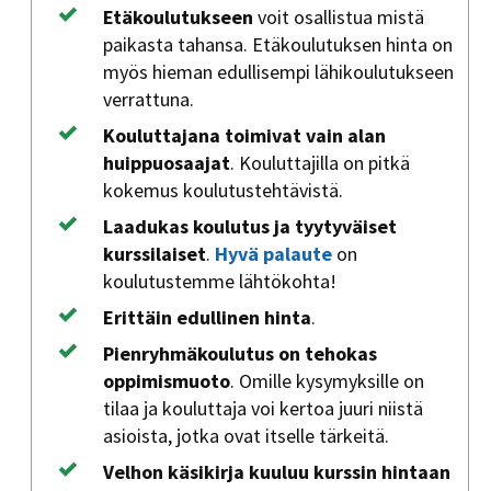
Etäkoulutukseen
voit osallistua mistä
paikasta tahansa. Etäkoulutuksen hinta on
myös hieman edullisempi lähikoulutukseen
verrattuna.
Kouluttajana toimivat vain alan
huippuosaajat
. Kouluttajilla on pitkä
kokemus koulutustehtävistä.
Laadukas koulutus ja tyytyväiset
kurssilaiset
.
Hyvä palaute
on
koulutustemme lähtökohta!
Erittäin edullinen hinta
.
Pienryhmäkoulutus on tehokas
oppimismuoto
. Omille kysymyksille on
tilaa ja kouluttaja voi kertoa juuri niistä
asioista, jotka ovat itselle tärkeitä.
Velhon käsikirja kuuluu kurssin hintaan