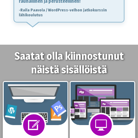
rauhallinen ja perusteellinen!
-Raila Paavola / WordPress-velhon jatkokurssin
lähikoulutus
Saatat olla kiinnostunut
näistä sisällöistä