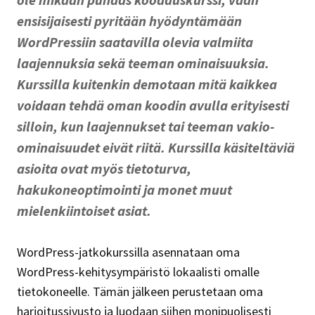
ensisijaisesti pyritään hyödyntämään
WordPressiin saatavilla olevia valmiita
laajennuksia sekä teeman ominaisuuksia.
Kurssilla kuitenkin demotaan mitä kaikkea
voidaan tehdä oman koodin avulla erityisesti
silloin, kun laajennukset tai teeman vakio-
ominaisuudet eivät riitä. Kurssilla käsiteltäviä
asioita ovat myös tietoturva,
hakukoneoptimointi ja monet muut
mielenkiintoiset asiat.
WordPress-jatkokurssilla asennataan oma
WordPress-kehitysympäristö lokaalisti omalle
tietokoneelle. Tämän jälkeen perustetaan oma
harjoitussivusto ja luodaan siihen monipuolisesti