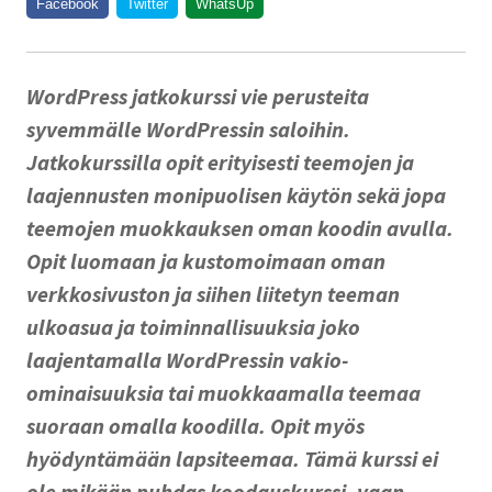
Facebook
Twitter
WhatsUp
WordPress jatkokurssi vie perusteita
syvemmälle WordPressin saloihin.
Jatkokurssilla opit erityisesti teemojen ja
laajennusten monipuolisen käytön sekä jopa
teemojen muokkauksen oman koodin avulla.
Opit luomaan ja kustomoimaan oman
verkkosivuston ja siihen liitetyn teeman
ulkoasua ja toiminnallisuuksia joko
laajentamalla WordPressin vakio-
ominaisuuksia tai muokkaamalla teemaa
suoraan omalla koodilla. Opit myös
hyödyntämään lapsiteemaa. Tämä kurssi ei
ole mikään puhdas koodauskurssi, vaan