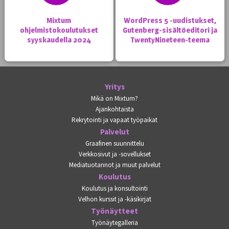
Mixtum
WordPress 5 -uudistukset,
ohjelmistokoulutukset
Gutenberg-sisältöeditori ja
syyskaudella 2024
TwentyNineteen-teema
Yritys
Mikä on Mixtum?
Ajankohtaista
Rekrytointi ja vapaat työpaikat
Palvelut
Graafinen suunnittelu
Verkkosivut ja -sovellukset
Mediatuotannot ja muut palvelut
Koulutus
Koulutus ja konsultointi
Velhon kurssit ja -käsikirjat
Työnäytteet
Työnäytegalleria