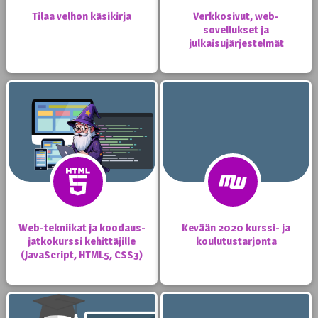
Tilaa velhon käsikirja
Verkkosivut, web-
sovellukset ja
julkaisujärjestelmät
Web-tekniikat ja koodaus-
Kevään 2020 kurssi- ja
jatkokurssi kehittäjille
koulutustarjonta
(JavaScript, HTML5, CSS3)