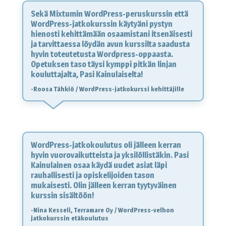
Sekä Mixtumin WordPress-peruskurssin että
WordPress-jatkokurssin käytyäni pystyn
hienosti kehittämään osaamistani itsenäisesti
ja tarvittaessa löydän avun kurssilta saadusta
hyvin toteutetusta Wordpress-oppaasta.
Opetuksen taso täysi kymppi pitkän linjan
kouluttajalta, Pasi Kainulaiselta!
-Roosa Tähkiö / WordPress-jatkokurssi kehittäjille
WordPress-jatkokoulutus oli jälleen kerran
hyvin vuorovaikutteista ja yksilöllistäkin. Pasi
Kainulainen osaa käydä uudet asiat läpi
rauhallisesti ja opiskelijoiden tason
mukaisesti. Olin jälleen kerran tyytyväinen
kurssin sisältöön!
-Nina Kesseli, Terramare Oy / WordPress-velhon
jatkokurssin etäkoulutus