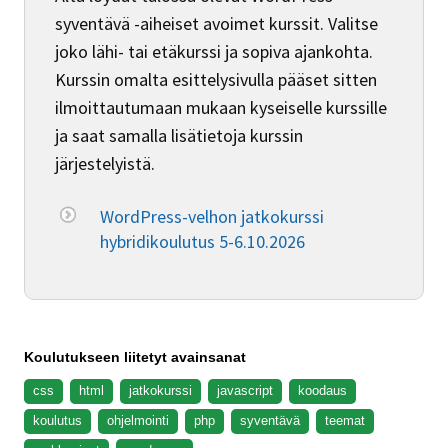
syventävä -aiheiset avoimet kurssit. Valitse
joko lähi- tai etäkurssi ja sopiva ajankohta.
Kurssin omalta esittelysivulla pääset sitten
ilmoittautumaan mukaan kyseiselle kurssille
ja saat samalla lisätietoja kurssin
järjestelyistä.
WordPress-velhon jatkokurssi
hybridikoulutus 5-6.10.2026
Koulutukseen liitetyt avainsanat
css
html
jatkokurssi
javascript
koodaus
koulutus
ohjelmointi
php
syventävä
teemat