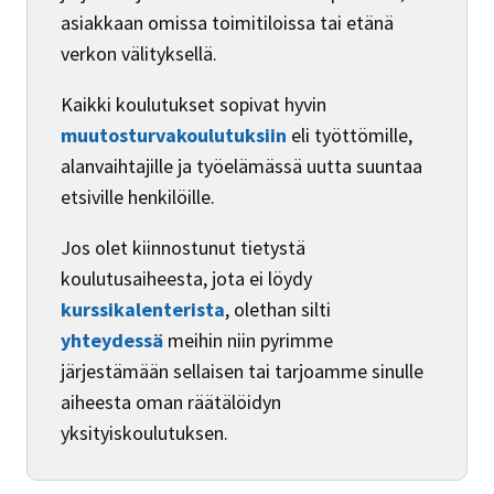
asiakkaan omissa toimitiloissa tai etänä
verkon välityksellä.
Kaikki koulutukset sopivat hyvin
muutosturvakoulutuksiin
eli työttömille,
alanvaihtajille ja työelämässä uutta suuntaa
etsiville henkilöille.
Jos olet kiinnostunut tietystä
koulutusaiheesta, jota ei löydy
kurssikalenterista
, olethan silti
yhteydessä
meihin niin pyrimme
järjestämään sellaisen tai tarjoamme sinulle
aiheesta oman räätälöidyn
yksityiskoulutuksen.