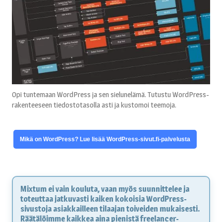
Opi tuntemaan WordPress ja sen sielunelämä. Tutustu WordPress-
rakenteeseen tiedostotasolla asti ja kustomoi teemoja.
Mikä on WordPress? Lue lisää WordPress-sivut.fi-palvelusta
Mixtum ei vain kouluta, vaan myös suunnittelee ja
toteuttaa jatkuvasti kaiken kokoisia WordPress-
sivustoja asiakkailleen tilaajan toiveiden mukaisesti.
Räätälöimme kaikkea aina pienistä freelancer-