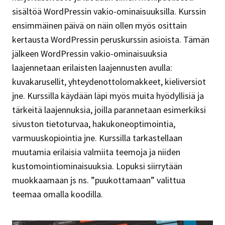
sisältöä WordPressin vakio-ominaisuuksilla. Kurssin
ensimmäinen päivä on näin ollen myös osittain
kertausta WordPressin peruskurssin asioista. Tämän
jälkeen WordPressin vakio-ominaisuuksia
laajennetaan erilaisten laajennusten avulla:
kuvakarusellit, yhteydenottolomakkeet, kieliversiot
jne. Kurssilla käydään läpi myös muita hyödyllisiä ja
tärkeitä laajennuksia, joilla parannetaan esimerkiksi
sivuston tietoturvaa, hakukoneoptimointia,
varmuuskopiointia jne. Kurssilla tarkastellaan
muutamia erilaisia valmiita teemoja ja niiden
kustomointiominaisuuksia. Lopuksi siirrytään
muokkaamaan js ns. ”puukottamaan” valittua
teemaa omalla koodilla.