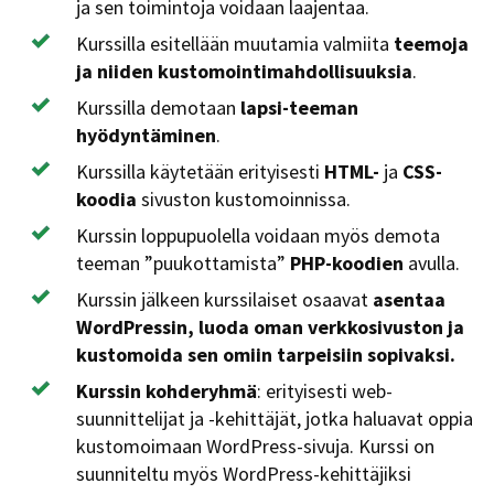
ja sen toimintoja voidaan laajentaa.
Kurssilla esitellään muutamia valmiita
teemoja
ja niiden kustomointimahdollisuuksia
.
Kurssilla demotaan
lapsi-teeman
hyödyntäminen
.
Kurssilla käytetään erityisesti
HTML-
ja
CSS-
koodia
sivuston kustomoinnissa.
Kurssin loppupuolella voidaan myös demota
teeman ”puukottamista”
PHP-koodien
avulla.
Kurssin jälkeen kurssilaiset osaavat
asentaa
WordPressin, luoda oman verkkosivuston ja
kustomoida sen omiin tarpeisiin sopivaksi.
Kurssin kohderyhmä
: erityisesti web-
suunnittelijat ja -kehittäjät, jotka haluavat oppia
kustomoimaan WordPress-sivuja. Kurssi on
suunniteltu myös WordPress-kehittäjiksi