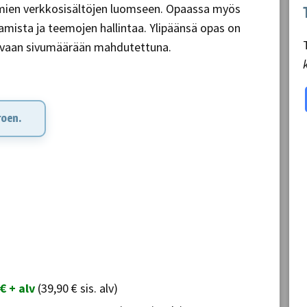
omien verkkosisältöjen luomseen. Opaassa myös
tamista ja teemojen hallintaa. Ylipäänsä opas on
pivaan sivumäärään mahdutettuna.
roen.
€ + alv
(39,90 € sis. alv)