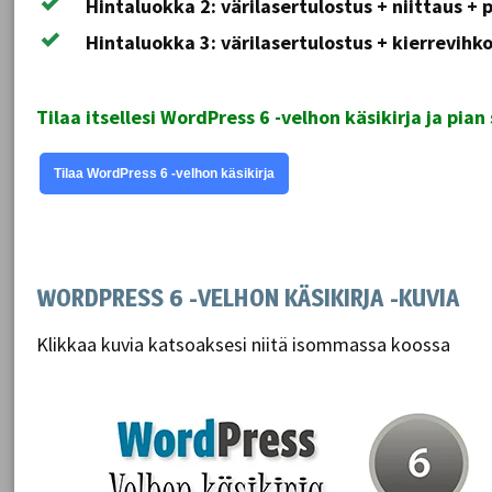
Hintaluokka 2: värilasertulostus + niittaus + 
Hintaluokka 3: värilasertulostus + kierrevihko
Tilaa itsellesi WordPress 6 -velhon käsikirja ja pian
Tilaa WordPress 6 -velhon käsikirja
WORDPRESS 6 -VELHON KÄSIKIRJA -KUVIA
Klikkaa kuvia katsoaksesi niitä isommassa koossa