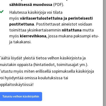
sähköisessä muodossa
(PDF).
Halutessa käsikirjoja voi tilata
myös
värilasertulostettuina ja perinteisesti
postitettuna
. Postitettavat aineistot voidaan
toimittaa yksinkertaisemmin
niitattuna
mutta
myös
kierrevihkona
, jossa mukana paksumpi etu-
ja takakansi.
Täältä löydät yleistä tietoa velhon käsikirjoista ja
muistakin oppaista (hintatiedot, toimitusajat ym.).
Tutustu myös miten erillisellä sopimuksella käsikirjoja
voi hyödyntää omissa koulutuksissa tai
oppilaitoskäytössä!
Tutustu velhon käsikirjoihin