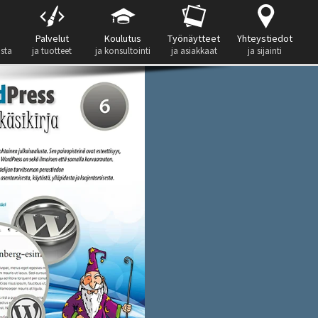
Palvelut
Koulutus
Työnäytteet
Yhteystiedot
ista
ja tuotteet
ja konsultointi
ja asiakkaat
ja sijainti