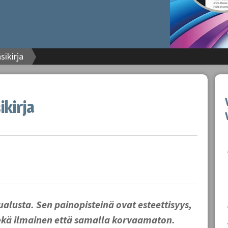
sikirja
kirja
lusta. Sen painopisteinä ovat esteettisyys,
sekä ilmainen että samalla korvaamaton.