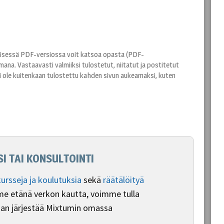
öisessä PDF-versiossa voit katsoa opasta (PDF-
mana. Vastaavasti valmiiksi tulostetut, niitatut ja postitetut
a ei ole kuitenkaan tulostettu kahden sivun aukeamaksi, kuten
I TAI KONSULTOINTI
kursseja ja koulutuksia
sekä
räätälöityä
e etänä verkon kautta, voimme tulla
daan järjestää Mixtumin omassa