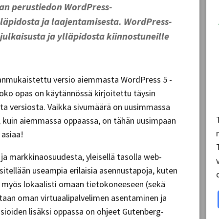
man perustiedon WordPress-
lläpidosta ja laajentamisesta. WordPress-
julkaisusta ja ylläpidosta kiinnostuneille
ajanmukaistettu versio aiemmasta WordPress 5 -
koko opas on käytännössä kirjoitettu täysin
sta versiosta. Vaikka sivumäärä on uusimmassa
i, kuin aiemmassa oppaassa, on tähän uusimpaan
asiaa!
 ja markkinaosuudesta, yleisellä tasolla web-
sitellään useampia erilaisia asennustapoja, kuten
a myös lokaalisti omaan tietokoneeseen (sekä
aan oman virtuaalipalvelimen asentaminen ja
ioiden lisäksi oppassa on ohjeet Gutenberg-