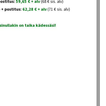
postitus:
59,65 € + alv
(68 € sis. alv)
 + postitus:
62,28 € + alv
(71 € sis. alv)
 sinullakin on taika kädessäsi!