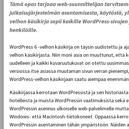
Tämä opas tarjoaa web-suunnittelijan tarvitse
julkaisujärjestelmän asentamisesta, käytöstä, y
velhon käsikirja sopii kaikille WordPress-sivujen 
henkilöille.
WordPress 6 -velhon käsikirja on täysin uudistettu ja 
velhon käsikirjasta. Niin moni asia on muuttunut, että 
uudelleen ja kaikki kuvaruutukuvat on otettu uusimma
versiossa itse asiassa muutaman sivun verran pienemp
WordPress-velhon käsikirjaan saatu aiempaa enemmän 
Käsikirjassa kerrotaan WordPressistä ja sen historiasta
hotelleista ja muista WordPressin vaatimuksista sekä e
WordPressin asennus ulkoiselle web-palvelimelle mutt
Windows- että Macintosh-tietokoneet. Oppaassa kerrot
WordPressin asentaminen tähän ympäristöön. Näiden as