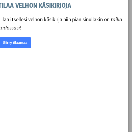
TILAA VELHON KÄSIKIRJOJA
Tilaa itsellesi velhon käsikirja niin pian sinullakin on
taika
kädessäsi
!
Siirry tilaamaa