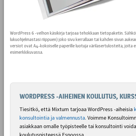
WordPress 6 -velhon käsikirja tarjoaa tehokkaan tietopaketin. Sähk
lukuohjelmastasi riippuen) joko sivu kerrallaan tai kahden sivun aukea
versiot ovat A4-kokoiselle paperille luotuja värilasertulosteita, joit
esimerkkikuvassa.
WORDPRESS -AIHEINEN KOULUTUS, KURSS
Tiesitkö, että Mixtum tarjoaa WordPress -aiheisia
konsultointia ja valmennusta
. Voimme Konsultoimm
asiakkaan omalle työpisteelle tai konsultointi voi
koulutuspisteessä Espoossa.