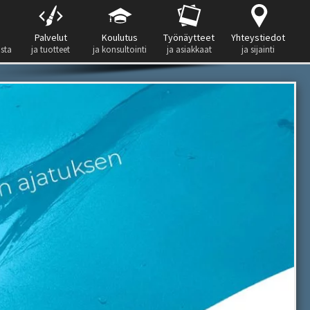
Palvelut
Koulutus
Työnäytteet
Yhteystiedot
ista
ja tuotteet
ja konsultointi
ja asiakkaat
ja sijainti