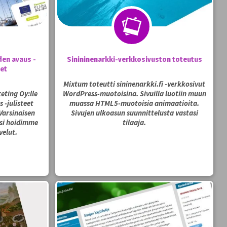
en avaus -
Sinininenarkki-verkkosivuston toteutus
eet
Mixtum toteutti sininenarkki.fi -verkkosivut
eting Oy:lle
WordPress-muotoisina. Sivuilla luotiin muun
 -julisteet
muassa HTML5-muotoisia animaatioita.
Varsinaisen
Sivujen ulkoasun suunnittelusta vastasi
ksi hoidimme
tilaaja.
velut.