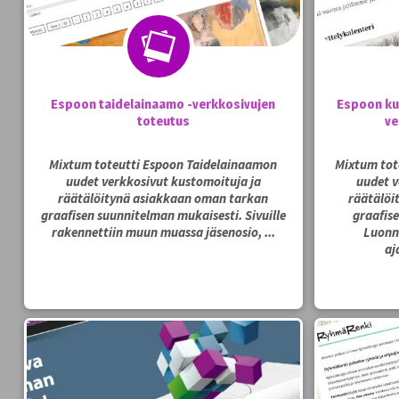
Espoon taidelainaamo -verkkosivujen
Espoon kuva
toteutus
ve
Mixtum toteutti Espoon Taidelainaamon
Mixtum tote
uudet verkkosivut kustomoituja ja
uudet v
räätälöitynä asiakkaan oman tarkan
räätälöi
graafisen suunnitelman mukaisesti. Sivuille
graafis
rakennettiin muun muassa jäsenosio, ...
Luonno
aj