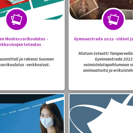
n Montessorikoulutus -
Gymnaestrada 2022 -videot ja
rkkosivujen toteutus
Mixtum toteutti Tampereella
uunnitteli ja rakensi Suomen
Gymnaestrada 2022 
sorikoulutus -verkkosivut.
voimistelutapahtumaan vi
animaatioita ja erikoisteh