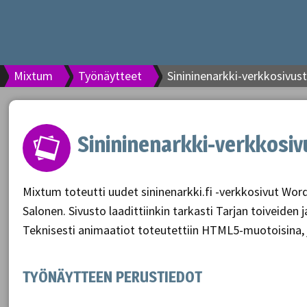
Mixtum
Työnäytteet
Sinininenarkki-verkkosivus
Sinininenarkki-verkkosi
Mixtum toteutti uudet sininenarkki.fi -verkkosivut WordP
Salonen. Sivusto laadittiinkin tarkasti Tarjan toiveid
Teknisesti animaatiot toteutettiin HTML5-muotoisina, jol
TYÖNÄYTTEEN PERUSTIEDOT