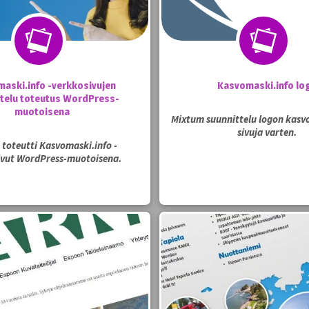
aski.info -verkkosivujen
Kasvomaski.info lo
telu toteutus WordPress-
muotoisena
Mixtum suunnittelu logon kasvo
sivuja varten.
toteutti Kasvomaski.info -
ivut WordPress-muotoisena.