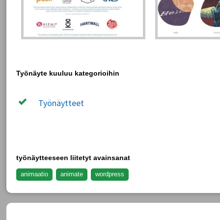
Työnäyte kuuluu kategorioihin
Työnäytteet
työnäytteeseen liitetyt avainsanat
animaatio
animate
wordpress