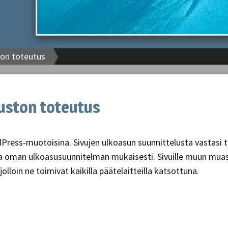
ton toteutus
vuston toteutus
ress-muotoisina. Sivujen ulkoasun suunnittelusta vastasi tila
en ja oman ulkoasusuunnitelman mukaisesti. Sivuille muun mua
loin ne toimivat kaikilla päätelaitteilla katsottuna.