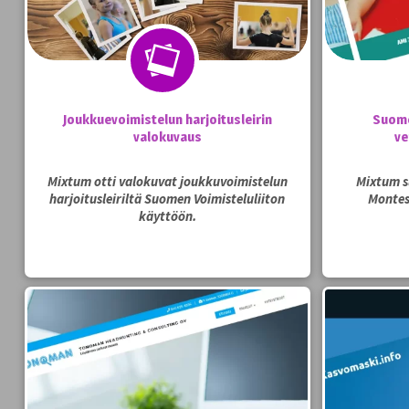
Joukkuevoimistelun harjoitusleirin
Suome
valokuvaus
ve
Mixtum otti valokuvat joukkuvoimistelun
Mixtum s
harjoitusleiriltä Suomen Voimisteluliiton
Montes
käyttöön.