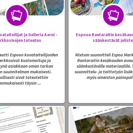
taiteilijat ja Galleria Aarni -
Espoon Rantaraitin kesäkaud
rkkosivujen toteutus
säänkestävät julist
utti Espoon kuvataiteilijoiden
Mixtum suunnitteli Espoo Mark
erkkosivut kustomoituja ja
Rantaraitin kesäkauden avaus
tynä asiakkaan oman tarkan
säänkestävälle materiaalille. 
en suunnitelman mukaisesti.
suunnittelu- ja taittotyön lisä
llisesti sivut toteutettiin
myös aineiston painopal
anmukaisesti täysin ...