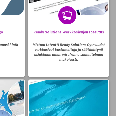
go
Ready Solutions -verkkosivujen toteutus
maski.info -
Mixtum toteutti Ready Solutions Oy:n uudet
verkkosivut kustomoituja ja räätälöitynä
asiakkaan oman wireframe-suunnitelman
mukaisesti.