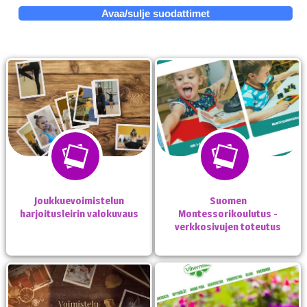
Avaa/sulje suodattimet
Joukkuevoimistelun
Suomen
harjoitusleirin valokuvaus
Montessorikoulutus -
verkkosivujen toteutus