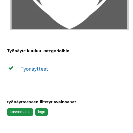
Työnäyte kuuluu kategorioihin
Työnäytteet
työnäytteeseen liitetyt avainsanat
kasvomaski
logo