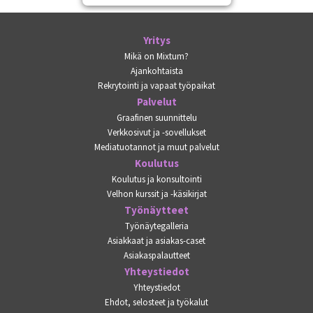
Yritys
Mikä on Mixtum?
Ajankohtaista
Rekrytointi ja vapaat työpaikat
Palvelut
Graafinen suunnittelu
Verkkosivut ja -sovellukset
Mediatuotannot ja muut palvelut
Koulutus
Koulutus ja konsultointi
Velhon kurssit ja -käsikirjat
Työnäytteet
Työnäytegalleria
Asiakkaat ja asiakas-caset
Asiakaspalautteet
Yhteystiedot
Yhteystiedot
Ehdot, selosteet ja työkalut