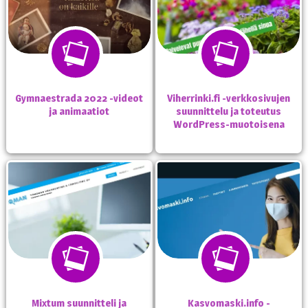
Gymnaestrada 2022 -videot
Viherrinki.fi -verkkosivujen
ja animaatiot
suunnittelu ja toteutus
WordPress-muotoisena
Mixtum suunnitteli ja
Kasvomaski.info -