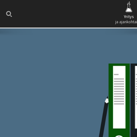
Search
Yritys
ja ajankohta