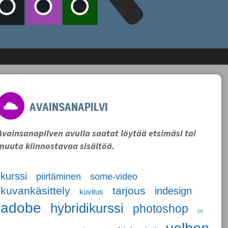
AVAINSANAPILVI
Avainsanapilven avulla saatat löytää etsimäsi tai
muuta kiinnostavaa sisältöä.
kurssi
some-video
piirtäminen
kuvankäsittely
tarjous
indesign
kuvitus
adobe
hybridikurssi
photoshop
cc