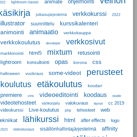
velhon
ohjelmointi
animate
lightroom classic
022
käsikirja
verkkokurssi
julkaisujärjestelmä
2022
illustrator
kurssikalenteri
suunnittelu
animaatio
animointi
verkkokauppa
verkkosivut
verkkokoulutus
developer
mixtum
retusointi
html5
markkinointi
opas
css
lightroom
konsultointi
korona
perusteet
some-videot
halloween
vuokraus
etäkoulutus
koulutus
koodari
videoeditointi
koodaus
premiere
cms
studio
videotehosteet
valokuvaus
cc 2019
värikorjailu
layout
Live-koulutus
web
videokurssi
tehosteet
php
lähikurssi
html
tekniikat
after effects
logo
affinity
sisällönhallintajärjestelmä
videokuvaus
2023