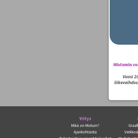
Mixtumin vu
Vuosi 2
liikevaihdos
Yritys
Mikä on Mixtum?
Graaf
Ajankohtaista
Verkkosi