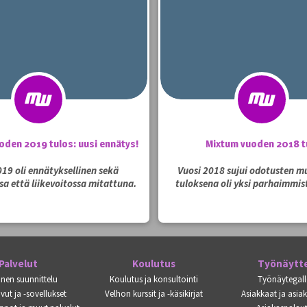
oden 2019 tulos: uusi ennätys!
Mixtum vuoden 2018 t
019 oli ennätyksellinen sekä
Vuosi 2018 sujui odotusten mu
sa että liikevoitossa mitattuna.
tuloksena oli yksi parhaimmist
Palvelut
Koulutus
Työnäytt
inen suunnittelu
Koulutus ja konsultointi
Työnäytegall
vut ja -sovellukset
Velhon kurssit ja -käsikirjat
Asiakkaat ja asia