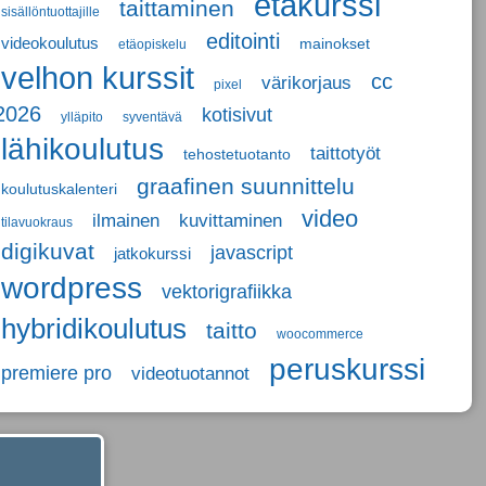
etäkurssi
taittaminen
sisällöntuottajille
editointi
videokoulutus
mainokset
etäopiskelu
velhon kurssit
cc
värikorjaus
pixel
2026
kotisivut
ylläpito
syventävä
lähikoulutus
taittotyöt
tehostetuotanto
graafinen suunnittelu
koulutuskalenteri
video
ilmainen
kuvittaminen
tilavuokraus
digikuvat
javascript
jatkokurssi
wordpress
vektorigrafiikka
hybridikoulutus
taitto
woocommerce
peruskurssi
premiere pro
videotuotannot