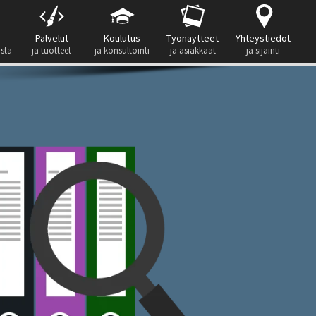
Palvelut
Koulutus
Työnäytteet
Yhteystiedot
ista
ja tuotteet
ja konsultointi
ja asiakkaat
ja sijainti