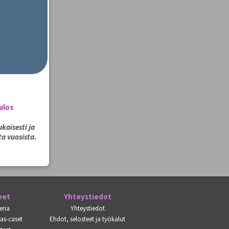
ulos
kaisesti ja
a vuosista.
eet
Yhteystiedot
eria
Yhteystiedot
kas-caset
Ehdot, selosteet ja työkalut