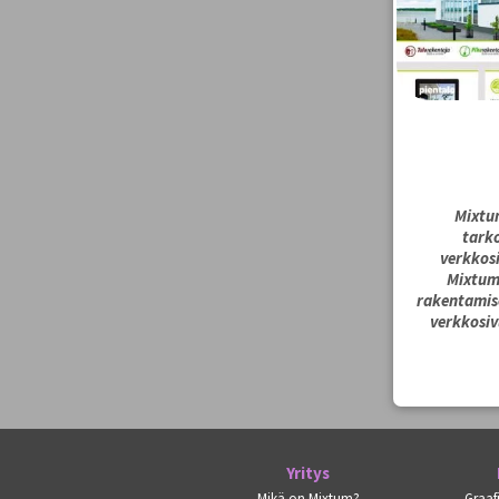
Mixtum
tarko
verkkos
Mixtum
rakentamise
verkkosiv
Yritys
Mikä on Mixtum?
Graaf