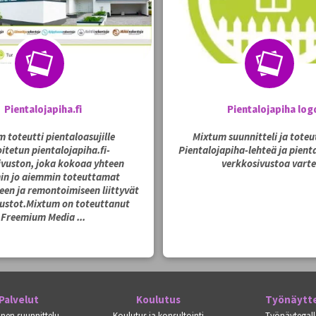
Pientalojapiha.fi
Pientalojapiha log
 toteutti pientaloasujille
Mixtum suunnitteli ja toteu
itetun pientalojapiha.fi-
Pientalojapiha-lehteä ja pienta
ivuston, joka kokoaa yhteen
verkkosivustoa varte
in jo aiemmin toteuttamat
en ja remontoimiseen liittyvät
ustot.Mixtum on toteuttanut
Freemium Media ...
Palvelut
Koulutus
Työnäytt
inen suunnittelu
Koulutus ja konsultointi
Työnäytegall