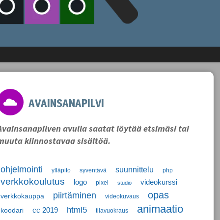
AVAINSANAPILVI
Avainsanapilven avulla saatat löytää etsimäsi tai
muuta kiinnostavaa sisältöä.
ohjelmointi
suunnittelu
ylläpito
syventävä
php
verkkokoulutus
logo
videokurssi
pixel
studio
opas
piirtäminen
verkkokauppa
videokuvaus
animaatio
html5
cc 2019
koodari
tilavuokraus