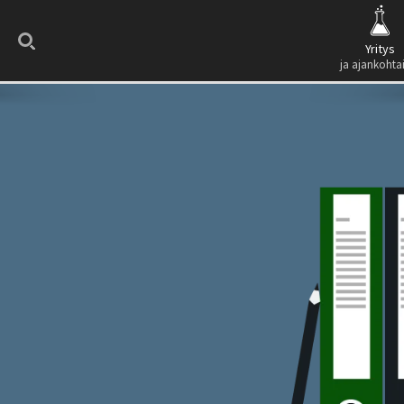
Search
Yritys
ja ajankohta