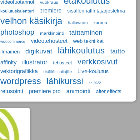
etäkoulutus
videotuotannot
vuokraus
premiere
sisällönhallintajärjestelmä
koulutuskalenteri
velhon käsikirja
halloween
korona
photoshop
taittaminen
markkinointi
videotehosteet
web tekniikat
woocommerce
lähikoulutus
digikuvat
taitto
ilmainen
verkkosivut
illustrator
affinity
tehosteet
vektorigrafiikka
Live-koulutus
sisällöntuottajille
wordpress
lähikurssi
cc 2022
retusointi
animointi
premiere pro
after effects