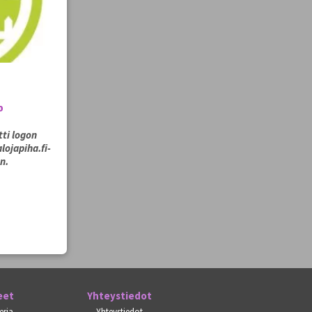
o
tti logon
lojapiha.fi-
n.
eet
Yhteystiedot
eria
Yhteystiedot