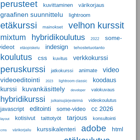
perusteet
kuvittaminen
värikorjaus
graafinen suunnittelu
lightroom
etäkurssi
velhon kurssit
mainokset
hybridikoulutus
mixtum
some-
2022
indesign
videot
tehostetuotanto
etäopiskelu
koulutus
verkkokurssi
css
kuvitus
peruskurssi
video
animate
jatkokurssi
videoeditointi
koodaus
lightroom classic
2023
kuvankäsittely
kurssi
valokuvaus
developer
hybridikurssi
videokoulutus
julkaisujärjestelmä
editointi
cc 2026
javascript
some-video
tarjous
kotisivut
taittotyöt
konsultointi
layout
adobe
kurssikalenteri
html
värikorjailu
cms