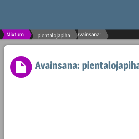
Mixtum
Avainsana:
pientalojapiha
Avainsana:
pientalojapih