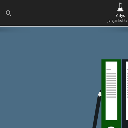
Search
Yritys
ja ajankohta