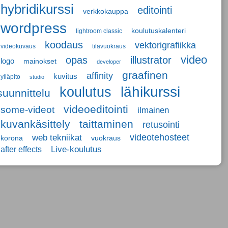
hybridikurssi
editointi
verkkokauppa
wordpress
koulutuskalenteri
lightroom classic
koodaus
vektorigrafiikka
videokuvaus
tilavuokraus
video
opas
illustrator
logo
mainokset
developer
graafinen
affinity
kuvitus
ylläpito
studio
koulutus
lähikurssi
suunnittelu
videoeditointi
some-videot
ilmainen
kuvankäsittely
taittaminen
retusointi
videotehosteet
web tekniikat
korona
vuokraus
Live-koulutus
after effects