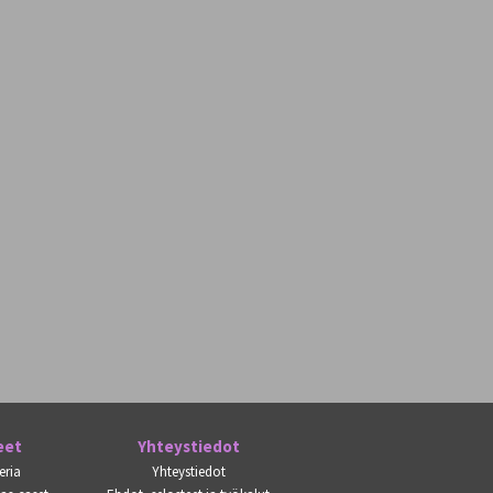
eet
Yhteystiedot
eria
Yhteystiedot