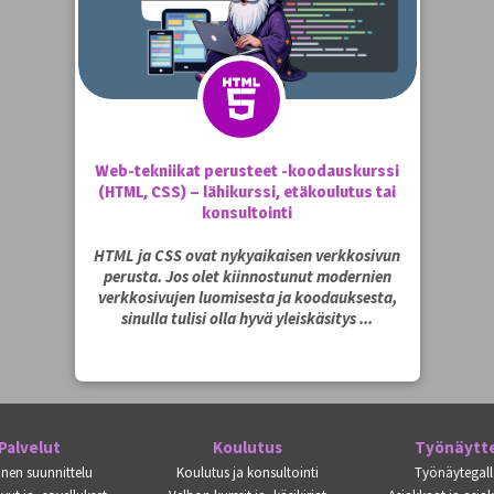
Web-tekniikat perusteet -koodauskurssi
(HTML, CSS) – lähikurssi, etäkoulutus tai
konsultointi
HTML ja CSS ovat nykyaikaisen verkkosivun
perusta. Jos olet kiinnostunut modernien
verkkosivujen luomisesta ja koodauksesta,
sinulla tulisi olla hyvä yleiskäsitys ...
Palvelut
Koulutus
Työnäytt
inen suunnittelu
Koulutus ja konsultointi
Työnäytegall