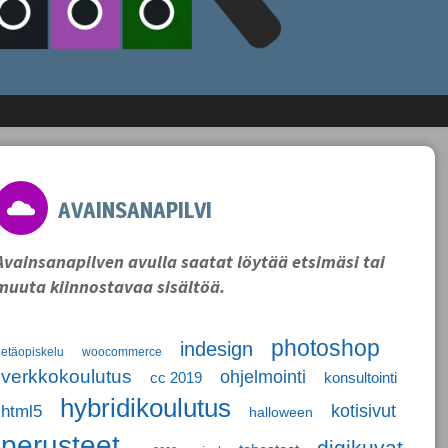
AVAINSANAPILVI
Avainsanapilven avulla saatat löytää etsimäsi tai
muuta kiinnostavaa sisältöä.
photoshop
indesign
etäopiskelu
woocommerce
verkkokoulutus
ohjelmointi
cc 2019
konsultointi
hybridikoulutus
kotisivut
html5
halloween
perusteet
digikuvat