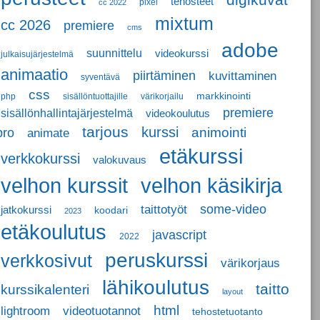
tehosteet
pixel
cc 2022
mixtum
cc 2026
premiere
cms
adobe
suunnittelu
videokurssi
julkaisujärjestelmä
animaatio
piirtäminen
kuvittaminen
syventävä
css
markkinointi
php
sisällöntuottajille
värikorjailu
premiere
sisällönhallintajärjestelmä
videokoulutus
tarjous
kurssi
animointi
pro
animate
etäkurssi
verkkokurssi
valokuvaus
velhon käsikirja
velhon kurssit
some-video
taittotyöt
jatkokurssi
koodari
2023
etäkoulutus
javascript
2022
peruskurssi
verkkosivut
värikorjaus
lähikoulutus
taitto
kurssikalenteri
layout
html
lightroom
videotuotannot
tehostetuotanto