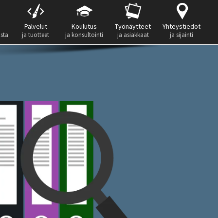
Palvelut
Koulutus
Työnäytteet
Yhteystiedot
ista
ja tuotteet
ja konsultointi
ja asiakkaat
ja sijainti