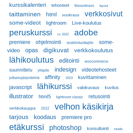
kurssikalenteri
tehosteet
tilavuokraus
layout
verkkosivut
taittaminen
html
vuokraus
some-videot
lightroom
Live-koulutus
adobe
peruskurssi
cc 2022
ohjelmointi
some-
premiere
sisällöntuottajille
digikuvat
opas
video
verkkokoulutus
lähikoulutus
editointi
woocommerce
indesign
videotehosteet
suunnittelu
ylläpito
affinity
kuvittaminen
julkaisujärjestelmä
2023
lähikurssi
javascript
valokuvaus
kuvitus
illustrator
retusointi
html5
lightroom classic
velhon käsikirja
verkkokauppa
2022
tarjous
koodaus
premiere pro
etäkurssi
photoshop
konsultointi
studio