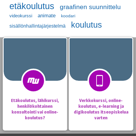
etäkoulutus
graafinen suunnittelu
animate
videokurssi
koodari
koulutus
sisällönhallintajärjestelmä
Etäkoulutus, lähikurssi,
Verkkokurssi, online-
henkilökohtainen
koulutus, e-learning ja
konsultointi vai online-
digikoulutus itseopiskelua
koulutus?
varten