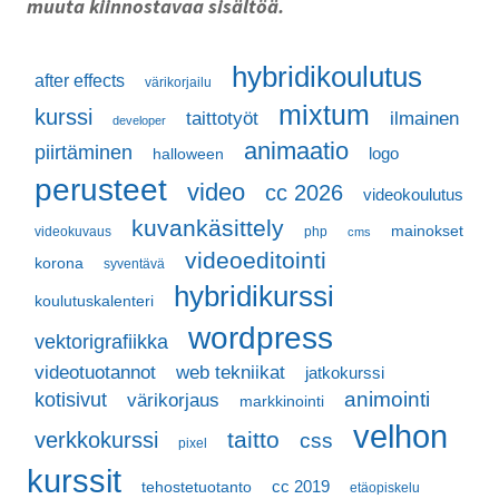
muuta kiinnostavaa sisältöä.
hybridikoulutus
after effects
värikorjailu
mixtum
kurssi
taittotyöt
ilmainen
developer
animaatio
piirtäminen
logo
halloween
perusteet
video
cc 2026
videokoulutus
kuvankäsittely
mainokset
videokuvaus
php
cms
videoeditointi
korona
syventävä
hybridikurssi
koulutuskalenteri
wordpress
vektorigrafiikka
videotuotannot
web tekniikat
jatkokurssi
kotisivut
animointi
värikorjaus
markkinointi
velhon
taitto
verkkokurssi
css
pixel
kurssit
cc 2019
tehostetuotanto
etäopiskelu