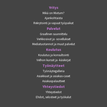
Yritys
Mikä on Mixtum?
Ajankohtaista
Rekrytointi ja vapaat työpaikat
Palvelut
Graafinen suunnittelu
Verkkosivut ja -sovellukset
Mediatuotannot ja muut palvelut
Koulutus
Koulutus ja konsultointi
Velhon kurssit ja -käsikirjat
Työnäytteet
Työnäytegalleria
Asiakkaat ja asiakas-caset
Asiakaspalautteet
Yhteystiedot
Yhteystiedot
Ehdot, selosteet ja työkalut