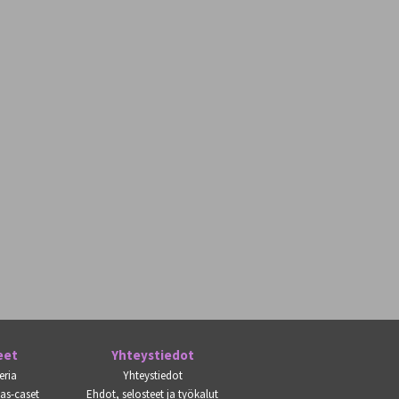
eet
Yhteystiedot
eria
Yhteystiedot
kas-caset
Ehdot, selosteet ja työkalut