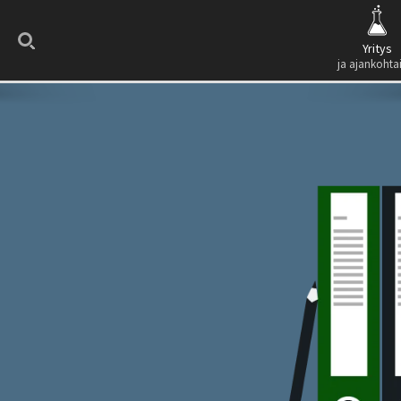
Search
Yritys
ja ajankohta