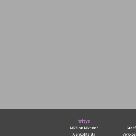
Yritys
Mikä on Mixtum?
Graaf
Ajankohtaista
Verkkosi