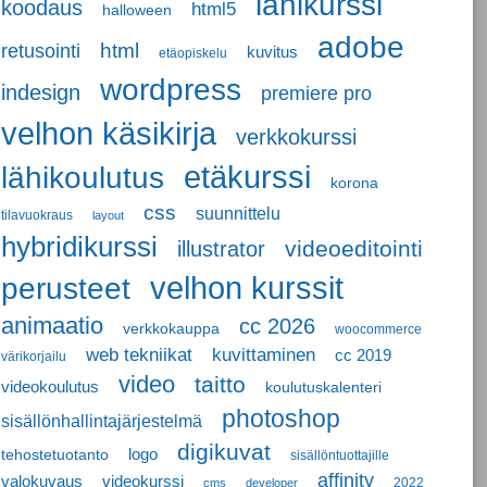
lähikurssi
koodaus
html5
halloween
adobe
retusointi
html
kuvitus
etäopiskelu
wordpress
indesign
premiere pro
velhon käsikirja
verkkokurssi
etäkurssi
lähikoulutus
korona
css
suunnittelu
tilavuokraus
layout
hybridikurssi
videoeditointi
illustrator
perusteet
velhon kurssit
animaatio
cc 2026
verkkokauppa
woocommerce
web tekniikat
kuvittaminen
cc 2019
värikorjailu
video
taitto
videokoulutus
koulutuskalenteri
photoshop
sisällönhallintajärjestelmä
digikuvat
logo
tehostetuotanto
sisällöntuottajille
affinity
valokuvaus
videokurssi
2022
cms
developer