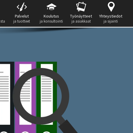
Palvelut
Koulutus
Työnäytteet
Yhteystiedot
ista
ja tuotteet
ja konsultointi
ja asiakkaat
ja sijainti