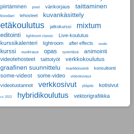
taittaminen
piirtäminen
värikorjaus
pixel
kuvankäsittely
tehosteet
koodari
etäkoulutus
mixtum
jatkokurssi
editointi
Live-koulutus
lightroom classic
kurssikalenteri
lightroom
after effects
studio
kurssi
opas
animointi
vuokraus
syventävä
verkkokoulutus
videotehosteet
taittotyöt
graafinen suunnittelu
konsultointi
markkinointi
some-videot
some-video
videokuvaus
verkkosivut
kotisivut
videotuotannot
ylläpito
hybridikoulutus
vektorigrafiikka
cc 2022