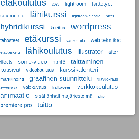
etäkoulutus
lightroom
taittotyöt
2023
lähikurssi
suunnittelu
lightroom classic
pixel
wordpress
hybridikurssi
kuvitus
etäkurssi
web tekniikat
tehosteet
värikorjailu
lähikoulutus
illustrator
after
etäopiskelu
taittaminen
some-video
html5
effects
kotisivut
kurssikalenteri
videokoulutus
graafinen suunnittelu
markkinointi
tilavuokraus
verkkokoulutus
valokuvaus
halloween
syventävä
animaatio
sisällönhallintajärjestelmä
php
taitto
premiere pro