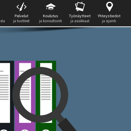
Palvelut
Koulutus
Työnäytteet
Yhteystiedot
ista
ja tuotteet
ja konsultointi
ja asiakkaat
ja sijainti