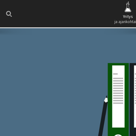
Search
Yritys
ja ajankohta