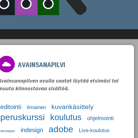
AVAINSANAPILVI
Avainsanapilven avulla saatat löytää etsimäsi tai
muuta kiinnostavaa sisältöä.
kuvankäsittely
editointi
ilmainen
peruskurssi
koulutus
ohjelmointi
adobe
indesign
Live-koulutus
developer