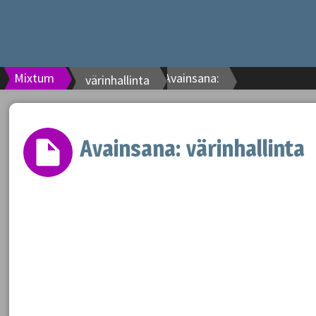
Mixtum
Avainsana:
värinhallinta
Avainsana:
värinhallinta