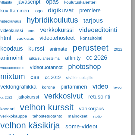
opas
javascript
koulutuskalenteri
ylläpito
digikuvat
premiere
kuvittaminen
logo
hybridikoulutus
tarjous
videokuvaus
videoeditointi
verkkokurssi
videokurssi
cms
html
videotehosteet
konsultointi
vuokraus
perusteet
koodaus
kurssi
animate
2022
cc 2026
animointi
affinity
julkaisujärjestelmä
photoshop
videotuotannot
woocommerce
mixtum
css
cc 2019
sisällöntuottajille
video
vektorigrafiikka
piirtäminen
korona
layout
verkkosivut
retusointi
jatkokurssi
cc 2022
velhon kurssit
värikorjaus
koodari
verkkokauppa
tehostetuotanto
mainokset
studio
velhon käsikirja
some-videot