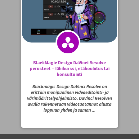
BlackMagic Design DaVinci Resolve
perusteet – lähikurssi, etäkoulutus tai
konsultointi
Blackmagic Design DaVinci Resolve on
erittäin monipuolinen videoeditointi- ja
värimäärittelyohjelmisto. DaVinci Resolven
avulla rakennetaan videotuotannot alusta
loppuun yhden ja saman ...