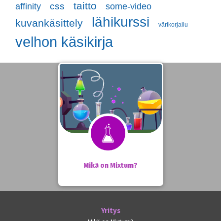
taitto
css
some-video
affinity
lähikurssi
kuvankäsittely
värikorjailu
velhon käsikirja
Mikä on Mixtum?
Yritys