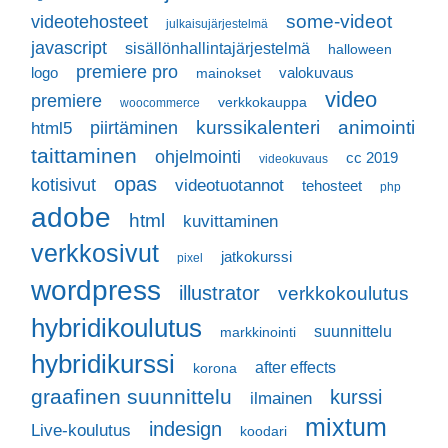
some-videot
videotehosteet
julkaisujärjestelmä
javascript
sisällönhallintajärjestelmä
halloween
premiere pro
logo
valokuvaus
mainokset
video
premiere
verkkokauppa
woocommerce
kurssikalenteri
animointi
piirtäminen
html5
taittaminen
ohjelmointi
cc 2019
videokuvaus
opas
kotisivut
videotuotannot
tehosteet
php
adobe
html
kuvittaminen
verkkosivut
jatkokurssi
pixel
wordpress
illustrator
verkkokoulutus
hybridikoulutus
suunnittelu
markkinointi
hybridikurssi
after effects
korona
graafinen suunnittelu
kurssi
ilmainen
mixtum
indesign
Live-koulutus
koodari