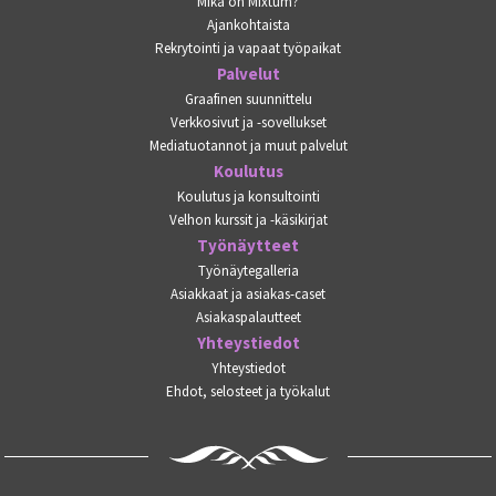
Mikä on Mixtum?
Ajankohtaista
Rekrytointi ja vapaat työpaikat
Palvelut
Graafinen suunnittelu
Verkkosivut ja -sovellukset
Mediatuotannot ja muut palvelut
Koulutus
Koulutus ja konsultointi
Velhon kurssit ja -käsikirjat
Työnäytteet
Työnäytegalleria
Asiakkaat ja asiakas-caset
Asiakaspalautteet
Yhteystiedot
Yhteystiedot
Ehdot, selosteet ja työkalut