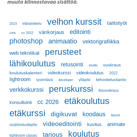
muuta kiinnostavaa sisältöä.
velhon kurssit
taittotyöt
etäopiskelu
2023
editointi
värikorjaus
cms
cc 2022
photoshop
animaatio
vektorigrafiikka
perusteet
web tekniikat
lähikoulutus
retusointi
vuokraus
studio
videokurssi
videokoulutus
koulutuskalenteri
2022
lightroom
tehostetuotanto
syventävä
ylläpito
developer
peruskurssi
verkkokurssi
tilavuokraus
etäkoulutus
cc 2026
konsultointi
etäkurssi
digikuvat
koodaus
layout
videoeditointi
animate
kuvitus
sisällöntuottajille
koulutus
tarjous
lightroom classic