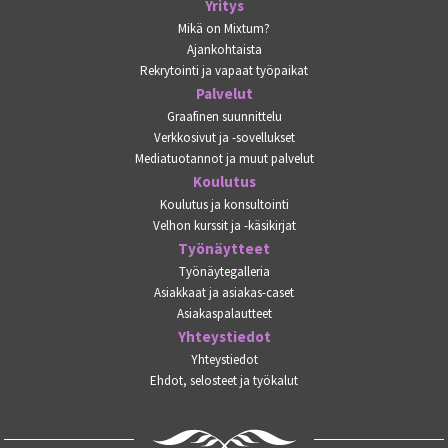
Yritys
Mikä on Mixtum?
Ajankohtaista
Rekrytointi ja vapaat työpaikat
Palvelut
Graafinen suunnittelu
Verkkosivut ja -sovellukset
Mediatuotannot ja muut palvelut
Koulutus
Koulutus ja konsultointi
Velhon kurssit ja -käsikirjat
Työnäytteet
Työnäytegalleria
Asiakkaat ja asiakas-caset
Asiakaspalautteet
Yhteystiedot
Yhteystiedot
Ehdot, selosteet ja työkalut