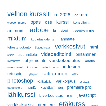
velhon kurssit
cc 2026
cc 2019
opas
kurssi
css
konsultointi
woocommerce
adobe
animointi
kotisivut
videokoulutus
mixtum
animate
koulutuskalenteri
verkkosivut
html
tehostetuotanto
tilavuokraus
videoeditointi
piirtäminen
suunnittelu
studio
ohjelmointi
verkkokoulutus
korona
syventävä
indesign
mainokset
koodari
videokuvaus
taittaminen
retusointi
ylläpito
2022
photoshop
värikorjaus
värikorjailu
cc 2022
premiere pro
html5
kuvittaminen
etäopiskelu
lähikurssi
javascript
Live-koulutus
pixel
etäkurssi
verkkokurssi
premiere
layout