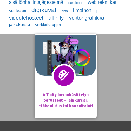
web tekniikat
sisällönhallintajärjestelmä
developer
digikuvat
ilmainen
vuokraus
php
cms
vektorigrafiikka
videotehosteet
affinity
jatkokurssi
verkkokauppa
Affinity kuvankäsittelyn
perusteet – lähikurssi,
etäkoulutus tai konsultointi