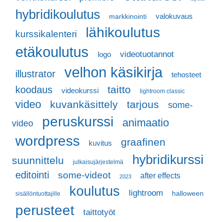
hybridikoulutus
valokuvaus
markkinointi
lähikoulutus
kurssikalenteri
etäkoulutus
videotuotannot
logo
velhon käsikirja
illustrator
tehosteet
taitto
koodaus
videokurssi
lightroom classic
video
kuvankäsittely
tarjous
some-
peruskurssi
animaatio
video
wordpress
graafinen
kuvitus
hybridikurssi
suunnittelu
julkaisujärjestelmä
editointi
some-videot
after effects
2023
koulutus
lightroom
halloween
sisällöntuottajille
perusteet
taittotyöt