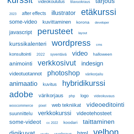
tarjous
videokoulutus
tilavuokraus
etäkurssi
illustrator
after effects
2023
some-video
kuvittaminen
korona
developer
perusteet
javascript
layout
wordpress
kurssikalenteri
cms
video
konsultointi
halloween
2022
syventävä
verkkosivut
indesign
animointi
photoshop
videotuotannot
värikorjailu
hybridikurssi
animaatio
kuvitus
adobe
värikorjaus
logo
php
videokuvaus
videoeditointi
web tekniikat
woocommerce
pixel
verkkokurssi
videotehosteet
suunnittelu
taittaminen
some-videot
koodari
cc 2022
velhon
digikuvat
html
vuokraus
studio