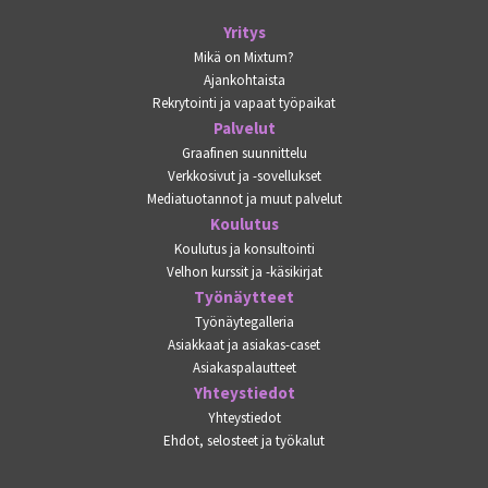
Yritys
Mikä on Mixtum?
Ajankohtaista
Rekrytointi ja vapaat työpaikat
Palvelut
Graafinen suunnittelu
Verkkosivut ja -sovellukset
Mediatuotannot ja muut palvelut
Koulutus
Koulutus ja konsultointi
Velhon kurssit ja -käsikirjat
Työnäytteet
Työnäytegalleria
Asiakkaat ja asiakas-caset
Asiakaspalautteet
Yhteystiedot
Yhteystiedot
Ehdot, selosteet ja työkalut