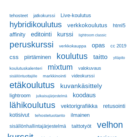
Live-koulutus
tehosteet
jatkokurssi
hybridikoulutus
verkkokoulutus
html5
editointi
kurssi
affinity
lightroom classic
peruskurssi
opas
cc 2019
verkkokauppa
koulutus
taitto
css
piirtäminen
ylläpito
mixtum
valokuvaus
koulutuskalenteri
videokurssi
markkinointi
sisällöntuottajille
etäkoulutus
kuvankäsittely
koodaus
lightroom
julkaisujärjestelmä
lähikoulutus
vektorigrafiikka
retusointi
kotisivut
ilmainen
tehostetuotanto
velhon
taittotyöt
sisällönhallintajärjestelmä
kurssit