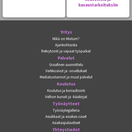
kuvaustarkoituksiin
Yritys
Mikä on Mixtum?
Ajankohtaista
Rekrytointi ja vapaat työpaikat
Palvelut
Graafinen suunnittelu
Verkkosivut ja -sovellukset
Mediatuotannot ja muut palvelut
Koulutus
Koulutus ja konsultointi
Velhon kurssit ja -käsikirjat
Työnäytteet
Työnäytegalleria
Asiakkaat ja asiakas-caset
Asiakaspalautteet
Yhteystiedot