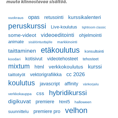
muuta kiinnostavaa sisältöä.
opas
retusointi
kurssikalenteri
vuokraus
peruskurssi
Live-koulutus
lightroom classic
videoeditointi
some-videot
ohjelmointi
animate
markkinointi
sisällöntuottajille
etäkoulutus
taittaminen
konsultointi
kotisivut
videotehosteet
tehosteet
koodari
mixtum
kurssi
html
verkkokoulutus
cc 2026
vektorigrafiikka
taittotyöt
koulutus
javascript
affinity
värikorjailu
hybridikurssi
css
verkkokauppa
digikuvat
premiere
html5
halloween
velhon
premiere pro
suunnittelu