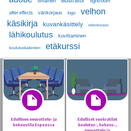
illustrator
ilmainen
lightroom
velhon
värikorjaus
after effects
logo
käsikirja
kuvankäsittely
videokuvaus
lähikoulutus
kuvittaminen
etäkurssi
koulutuskalenteri
Edullinen neuvottelu- ja
Edulliset vuokratilat
kokoustila Espoossa
koulutus-, kokous-,
neuvottelu ja