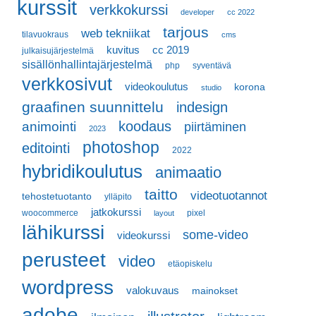
kurssit
verkkokurssi
developer
cc 2022
tarjous
web tekniikat
tilavuokraus
cms
kuvitus
cc 2019
julkaisujärjestelmä
sisällönhallintajärjestelmä
php
syventävä
verkkosivut
videokoulutus
korona
studio
graafinen suunnittelu
indesign
koodaus
animointi
piirtäminen
2023
photoshop
editointi
2022
hybridikoulutus
animaatio
taitto
videotuotannot
tehostetuotanto
ylläpito
jatkokurssi
woocommerce
pixel
layout
lähikurssi
some-video
videokurssi
perusteet
video
etäopiskelu
wordpress
valokuvaus
mainokset
adobe