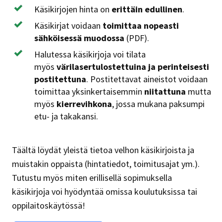
Käsikirjojen hinta on
erittäin edullinen
.
Käsikirjat voidaan
toimittaa nopeasti
sähköisessä muodossa
(PDF).
Halutessa käsikirjoja voi tilata
myös
värilasertulostettuina ja perinteisesti
postitettuna
. Postitettavat aineistot voidaan
toimittaa yksinkertaisemmin
niitattuna
mutta
myös
kierrevihkona
, jossa mukana paksumpi
etu- ja takakansi.
Täältä löydät yleistä tietoa velhon käsikirjoista ja
muistakin oppaista (hintatiedot, toimitusajat ym.).
Tutustu myös miten erillisellä sopimuksella
käsikirjoja voi hyödyntää omissa koulutuksissa tai
oppilaitoskäytössä!