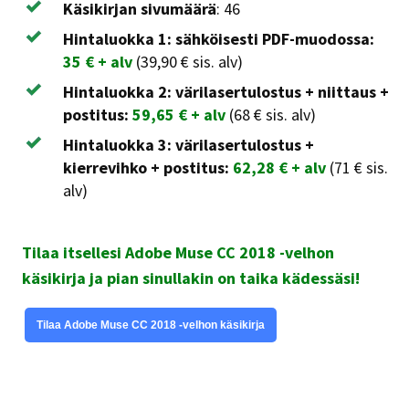
Käsikirjan sivumäärä
:
46
Hintaluokka 1: sähköisesti PDF-muodossa:
35 € + alv
(39,90 € sis. alv)
Hintaluokka 2: värilasertulostus + niittaus +
postitus:
59,65 € + alv
(68 € sis. alv)
Hintaluokka 3: värilasertulostus +
kierrevihko + postitus:
62,28 € + alv
(71 € sis.
alv)
Tilaa itsellesi Adobe Muse CC 2018 -velhon
käsikirja ja pian sinullakin on taika kädessäsi!
Tilaa Adobe Muse CC 2018 -velhon käsikirja