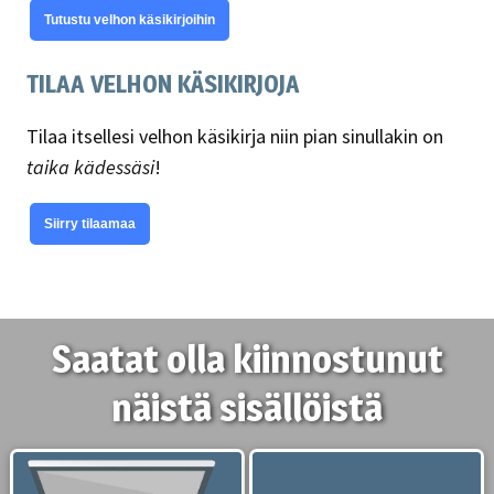
Tutustu velhon käsikirjoihin
TILAA VELHON KÄSIKIRJOJA
Tilaa itsellesi velhon käsikirja niin pian sinullakin on
taika kädessäsi
!
Siirry tilaamaa
Saatat olla kiinnostunut
näistä sisällöistä