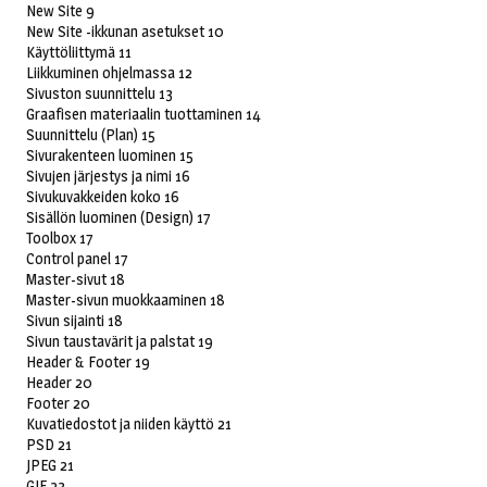
New Site 9
New Site -ikkunan asetukset 10
Käyttöliittymä 11
Liikkuminen ohjelmassa 12
Sivuston suunnittelu 13
Graafisen materiaalin tuottaminen 14
Suunnittelu (Plan) 15
Sivurakenteen luominen 15
Sivujen järjestys ja nimi 16
Sivukuvakkeiden koko 16
Sisällön luominen (Design) 17
Toolbox 17
Control panel 17
Master-sivut 18
Master-sivun muokkaaminen 18
Sivun sijainti 18
Sivun taustavärit ja palstat 19
Header & Footer 19
Header 20
Footer 20
Kuvatiedostot ja niiden käyttö 21
PSD 21
JPEG 21
GIF 23