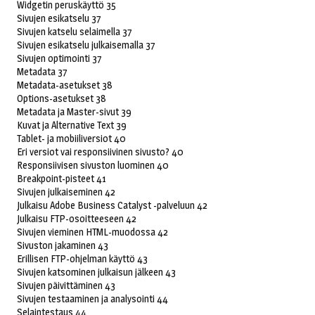
Widgetin peruskäyttö 35
Sivujen esikatselu 37
Sivujen katselu selaimella 37
Sivujen esikatselu julkaisemalla 37
Sivujen optimointi 37
Metadata 37
Metadata-asetukset 38
Options-asetukset 38
Metadata ja Master-sivut 39
Kuvat ja Alternative Text 39
Tablet- ja mobiiliversiot 40
Eri versiot vai responsiivinen sivusto? 40
Responsiivisen sivuston luominen 40
Breakpoint-pisteet 41
Sivujen julkaiseminen 42
Julkaisu Adobe Business Catalyst -palveluun 42
Julkaisu FTP-osoitteeseen 42
Sivujen vieminen HTML-muodossa 42
Sivuston jakaminen 43
Erillisen FTP-ohjelman käyttö 43
Sivujen katsominen julkaisun jälkeen 43
Sivujen päivittäminen 43
Sivujen testaaminen ja analysointi 44
Selaintestaus 44