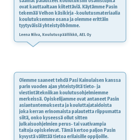
saamat palautteet koulutuksiin osallistujilta
ovat kauttaaltaan kiitettäviä. Käytämme Pasin
tekemää Velhon käsikirja -koulutusmateriaalia
koulutuksemme osana ja olemme erittäin
tyytyväisiä yhteistyöhömme.
Leena Niiva, Koulutuspäällikkö, AEL Oy
Olemme saaneet tehdä Pasi Kainulaisen kanssa
parin vuoden ajan yhteistyötä tieto- ja
viestintätekniikan koulutusohjelmiemme
merkeissä. Opiskelijamme ovat antaneet Pasin
asiantuntemuksesta ja kouluttajataidoista
joka kerran erinomaista palautetta riippumatta
siitä, onko kyseessä ollut sitten
julkaisuohjelmien perus- tai vaativampia
taitoja opiskelevat. Tämä kertoo paljon Pasin
kyvystä välittää tietoa erilaisille oppijoille.