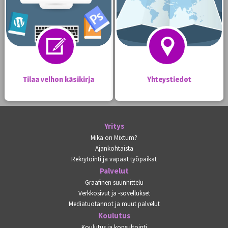
Tilaa velhon käsikirja
Yhteystiedot
Yritys
Mikä on Mixtum?
Ajankohtaista
Rekrytointi ja vapaat työpaikat
Palvelut
Graafinen suunnittelu
Verkkosivut ja -sovellukset
Mediatuotannot ja muut palvelut
Koulutus
Koulutus ja konsultointi