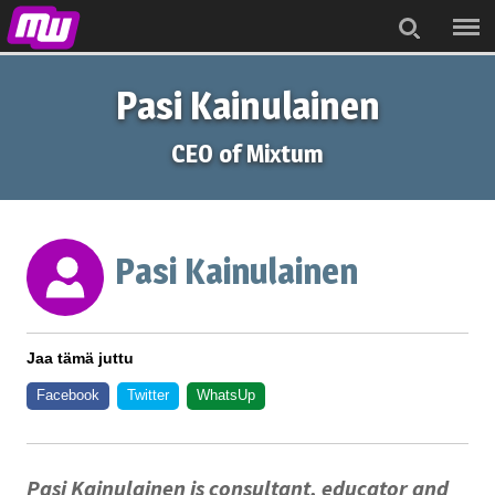
Menu
Search
Pasi Kainulainen
CEO of Mixtum
Pasi Kainulainen
Jaa tämä juttu
Facebook
Twitter
WhatsUp
Pasi Kainulainen is consultant, educator and