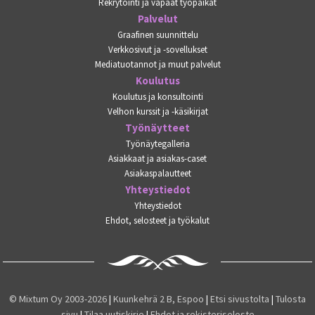
Rekrytointi ja vapaat työpaikat
Palvelut
Graafinen suunnittelu
Verkkosivut ja -sovellukset
Mediatuotannot ja muut palvelut
Koulutus
Koulutus ja konsultointi
Velhon kurssit ja -käsikirjat
Työnäytteet
Työnäytegalleria
Asiakkaat ja asiakas-caset
Asiakaspalautteet
Yhteystiedot
Yhteystiedot
Ehdot, selosteet ja työkalut
© Mixtum Oy 2003-2026
|
Kuunkehrä 2 B, Espoo
|
Etsi sivustolta
|
Tulosta
sivu
|
Tilaa uutiskirje
|
Ehdot ja rekisteriseloste