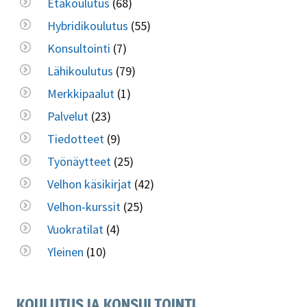
Etäkoulutus
(68)
Hybridikoulutus
(55)
Konsultointi
(7)
Lähikoulutus
(79)
Merkkipaalut
(1)
Palvelut
(23)
Tiedotteet
(9)
Työnäytteet
(25)
Velhon käsikirjat
(42)
Velhon-kurssit
(25)
Vuokratilat
(4)
Yleinen
(10)
KOULUTUS JA KONSULTOINTI