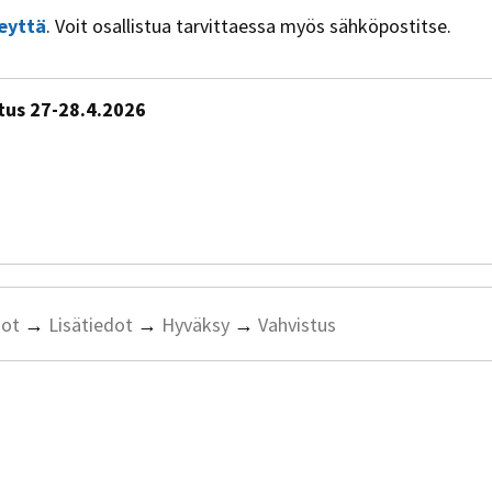
eyttä
. Voit osallistua tarvittaessa myös sähköpostitse.
utus 27-28.4.2026
dot
→
Lisätiedot
→
Hyväksy
→
Vahvistus