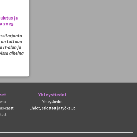
ulutus ja
la 2025
ssitarjonta
a on tuttuun
 IT-alan ja
issa aiheina
eet
Yhteystiedot
eria
Yhteystiedot
kas-caset
Ehdot, selosteet ja työkalut
teet