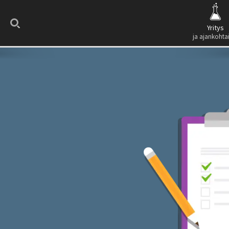
Search
Yritys
ja ajankohta