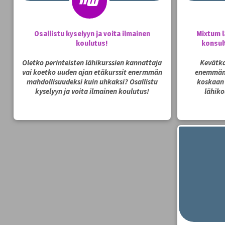
Osallistu kyselyyn ja voita ilmainen
Mixtum l
koulutus!
konsul
Oletko perinteisten lähikurssien kannattaja
Kevätka
vai koetko uuden ajan etäkurssit enermmän
enemmän 
mahdollisuudeksi kuin uhkaksi? Osallistu
koskaan
kyselyyn ja voita ilmainen koulutus!
lähiko