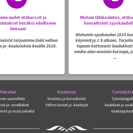
umin uudet etäkurssit ja
Mixtum lähikoulutus, etäko
lutukset kesäksi edulliseen
konsultointi syyskaudel
hintaan!
Mixtumin syyskauden 2025 kur
ynnöstä tarjoamme lisää velhon
käynnistyy 1.9 alkaen. Tarjoll
a ja -koulutuksia kesälle 2020.
tapaan kattavasti laadukkaita
media-alan avoimia kursseja, jo
...
Palvelut
Koulutus
Työnäytt
inen suunnittelu
Koulutus ja konsultointi
Työnäytegall
vut ja -sovellukset
Velhon kurssit ja -käsikirjat
Asiakkaat ja asia
nnot ja muut palvelut
Asiakaspalaut