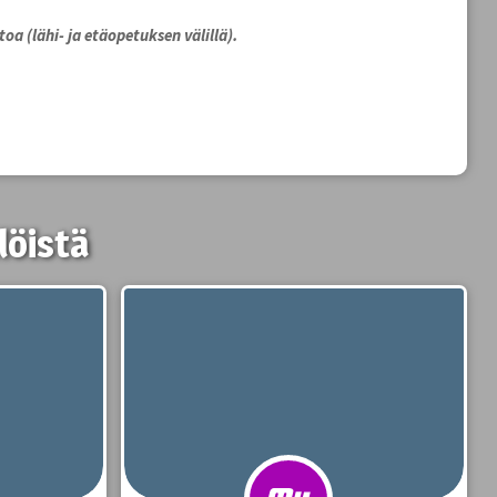
oa (lähi- ja etäopetuksen välillä).
löistä