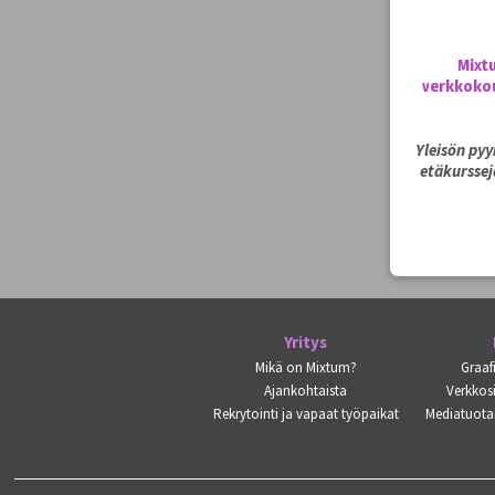
Mixt
verkkokou
Yleisön py
etäkurssej
Yritys
Mikä on Mixtum?
Graaf
Ajankohtaista
Verkkosi
Rekrytointi ja vapaat työpaikat
Mediatuota