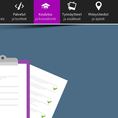
Palvelut
Koulutus
Työnäytteet
Yhteystiedot
ista
ja tuotteet
ja konsultointi
ja asiakkaat
ja sijainti