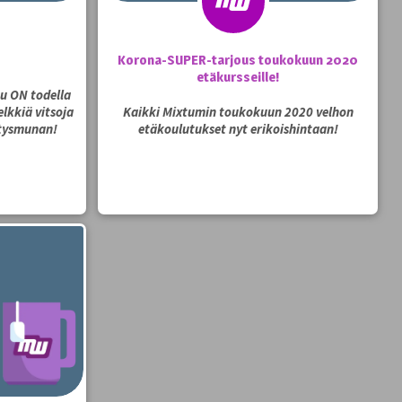
Korona-SUPER-tarjous toukokuun 2020
etäkursseille!
u ON todella
lkkiä vitsoja
Kaikki Mixtumin toukokuun 2020 velhon
tysmunan!
etäkoulutukset nyt erikoishintaan!