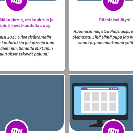
ähikoulutus, etäkoulutus ja
Pääsiäisyllätys!
tointi kevätkaudella 2025
Huomasimme, että Pääsiäispup
usi 2025 tulee sisältämään
olemassa! Eikä tämä pupu jaa pe
koulutuksia ja kursseja kuin
vaan tarjoaa muutaman yllä
 aiemmin. Samalla Mixtumin
ulutukset tekevät paluun!