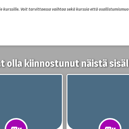
e kurssille. Voit tarvittaessa vaihtaa sekä kurssia että osallistumismuot
t olla kiinnostunut näistä sisäl