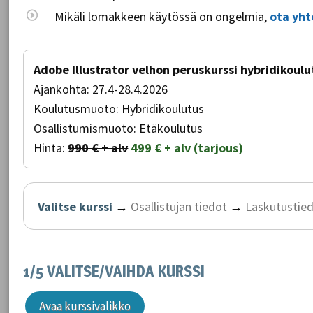
Mikäli lomakkeen käytössä on ongelmia,
ota yht
Adobe Illustrator velhon peruskurssi hybridikoul
Ajankohta:
27.4-28.4.2026
Koulutusmuoto:
Hybridikoulutus
Osallistumismuoto:
Etäkoulutus
Hinta:
990 € + alv
499 € + alv (tarjous)
Valitse kurssi
→
Osallistujan tiedot
→
Laskutustie
1/5 VALITSE/VAIHDA KURSSI
Avaa kurssivalikko