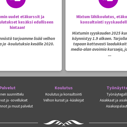
umin uudet etäkurssit ja
Mixtum lähikoulutus, etäko
lutukset kesäksi edulliseen
konsultointi syyskaudel
hintaan!
Mixtumin syyskauden 2025 kur
ynnöstä tarjoamme lisää velhon
käynnistyy 1.9 alkaen. Tarjoll
a ja -koulutuksia kesälle 2020.
tapaan kattavasti laadukkaita
media-alan avoimia kursseja, jo
...
Palvelut
Koulutus
Työnäytt
inen suunnittelu
Koulutus ja konsultointi
Työnäytegall
vut ja -sovellukset
Velhon kurssit ja -käsikirjat
Asiakkaat ja asia
nnot ja muut palvelut
Asiakaspalaut