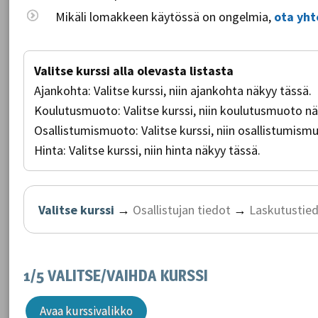
Mikäli lomakkeen käytössä on ongelmia,
ota yht
Valitse kurssi alla olevasta listasta
Ajankohta:
Valitse kurssi, niin ajankohta näkyy tässä.
Koulutusmuoto:
Valitse kurssi, niin koulutusmuoto n
Osallistumismuoto:
Valitse kurssi, niin osallistumis
Hinta:
Valitse kurssi, niin hinta näkyy tässä.
Valitse kurssi
→
Osallistujan tiedot
→
Laskutustie
1/5 VALITSE/VAIHDA KURSSI
Avaa kurssivalikko