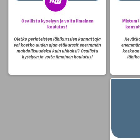
Osallistu kyselyyn ja voita ilmainen
Mixtum l
koulutus!
konsul
Oletko perinteisten lähikurssien kannattaja
Kevätka
vai koetko uuden ajan etäkurssit enermmän
enemmän 
mahdollisuudeksi kuin uhkaksi? Osallistu
koskaan
kyselyyn ja voita ilmainen koulutus!
lähiko