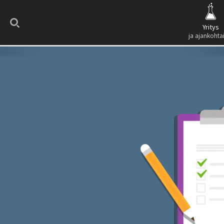
Search
Yritys
ja ajankohta