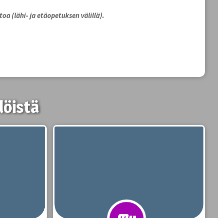
oa (lähi- ja etäopetuksen välillä).
löistä