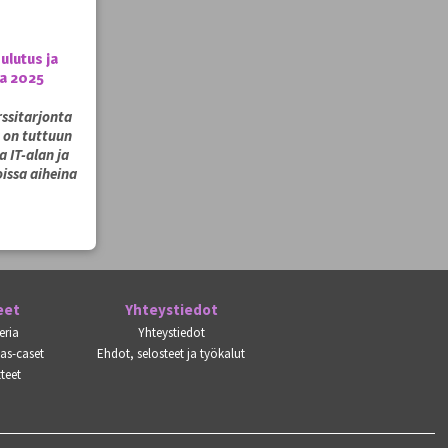
ulutus ja
la 2025
ssitarjonta
a on tuttuun
 IT-alan ja
issa aiheina
eet
Yhteystiedot
eria
Yhteystiedot
kas-caset
Ehdot, selosteet ja työkalut
teet