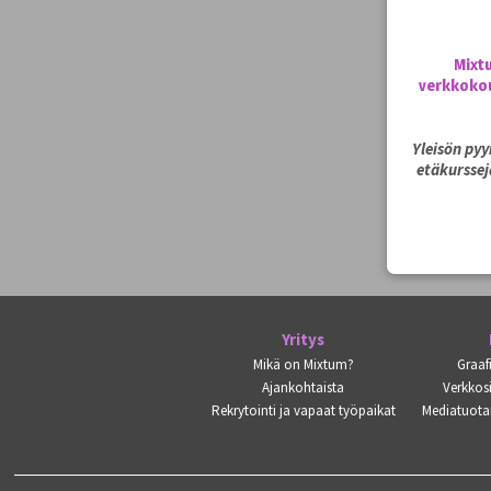
Mixt
verkkokou
Yleisön py
etäkurssej
Yritys
Mikä on Mixtum?
Graaf
Ajankohtaista
Verkkosi
Rekrytointi ja vapaat työpaikat
Mediatuota