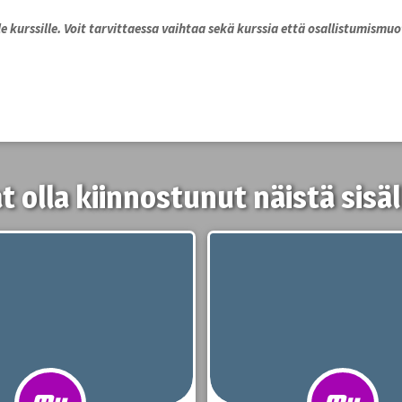
e kurssille. Voit tarvittaessa vaihtaa sekä kurssia että osallistumismuot
t olla kiinnostunut näistä sisäl