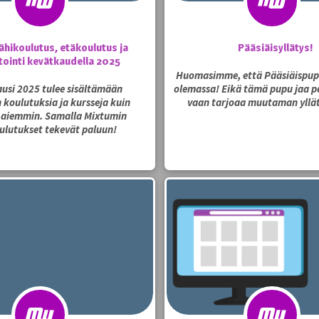
ähikoulutus, etäkoulutus ja
Pääsiäisyllätys!
tointi kevätkaudella 2025
Huomasimme, että Pääsiäispup
usi 2025 tulee sisältämään
olemassa! Eikä tämä pupu jaa pe
koulutuksia ja kursseja kuin
vaan tarjoaa muutaman yllä
 aiemmin. Samalla Mixtumin
ulutukset tekevät paluun!