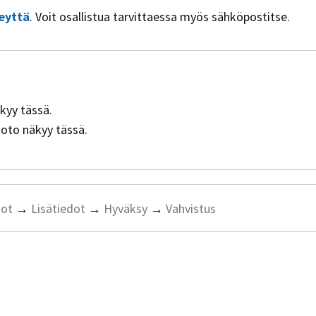
eyttä
. Voit osallistua tarvittaessa myös sähköpostitse.
äkyy tässä.
muoto näkyy tässä.
dot
→
Lisätiedot
→
Hyväksy
→
Vahvistus