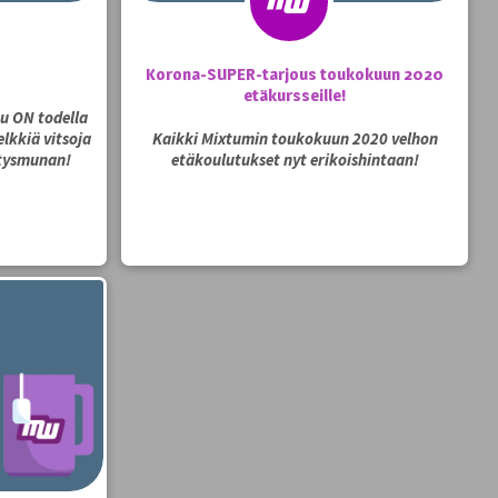
Korona-SUPER-tarjous toukokuun 2020
etäkursseille!
u ON todella
lkkiä vitsoja
Kaikki Mixtumin toukokuun 2020 velhon
tysmunan!
etäkoulutukset nyt erikoishintaan!