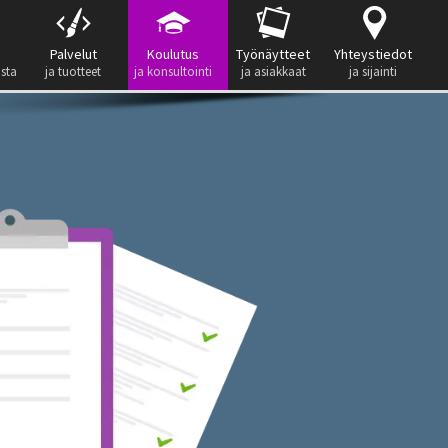
Palvelut
Koulutus
Työnäytteet
Yhteystiedot
ista
ja tuotteet
ja konsultointi
ja asiakkaat
ja sijainti