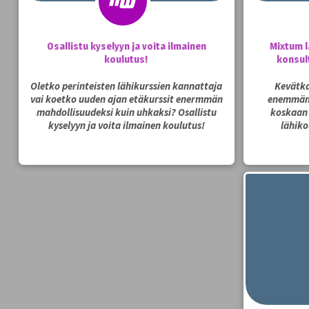
Osallistu kyselyyn ja voita ilmainen
Mixtum l
koulutus!
konsul
Oletko perinteisten lähikurssien kannattaja
Kevätka
vai koetko uuden ajan etäkurssit enermmän
enemmän 
mahdollisuudeksi kuin uhkaksi? Osallistu
koskaan
kyselyyn ja voita ilmainen koulutus!
lähiko