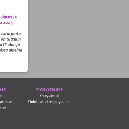
ulutus ja
la 2025
ssitarjonta
a on tuttuun
 IT-alan ja
issa aiheina
eet
Yhteystiedot
eria
Yhteystiedot
kas-caset
Ehdot, selosteet ja työkalut
teet