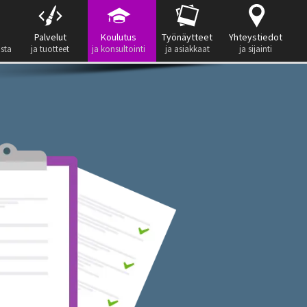
Palvelut
Koulutus
Työnäytteet
Yhteystiedot
ista
ja tuotteet
ja konsultointi
ja asiakkaat
ja sijainti