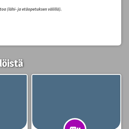
oa (lähi- ja etäopetuksen välillä).
löistä