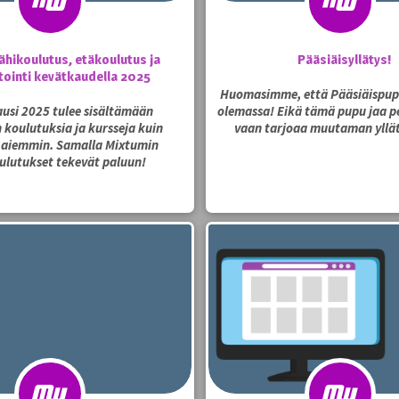
ähikoulutus, etäkoulutus ja
Pääsiäisyllätys!
tointi kevätkaudella 2025
Huomasimme, että Pääsiäispup
usi 2025 tulee sisältämään
olemassa! Eikä tämä pupu jaa pe
koulutuksia ja kursseja kuin
vaan tarjoaa muutaman yllä
 aiemmin. Samalla Mixtumin
ulutukset tekevät paluun!