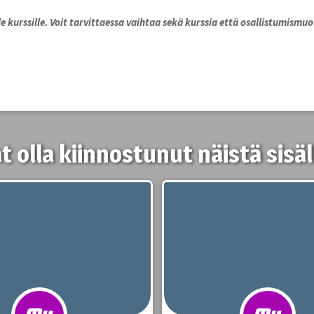
e kurssille. Voit tarvittaessa vaihtaa sekä kurssia että osallistumismuot
t olla kiinnostunut näistä sisäl