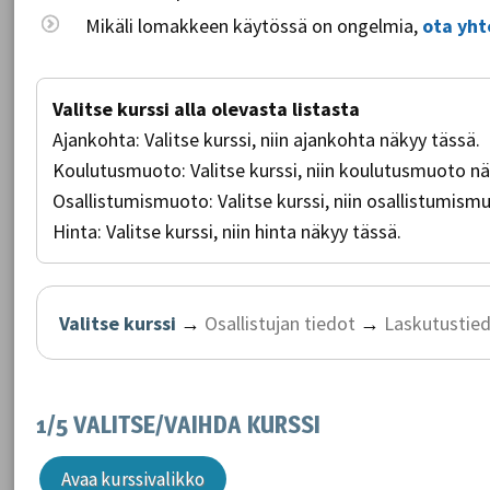
Mikäli lomakkeen käytössä on ongelmia,
ota yht
Valitse kurssi alla olevasta listasta
Ajankohta:
Valitse kurssi, niin ajankohta näkyy tässä.
Koulutusmuoto:
Valitse kurssi, niin koulutusmuoto n
Osallistumismuoto:
Valitse kurssi, niin osallistumis
Hinta:
Valitse kurssi, niin hinta näkyy tässä.
Valitse kurssi
→
Osallistujan tiedot
→
Laskutustie
1/5 VALITSE/VAIHDA KURSSI
Avaa kurssivalikko