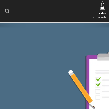
Search
Yritys
ja ajankohta