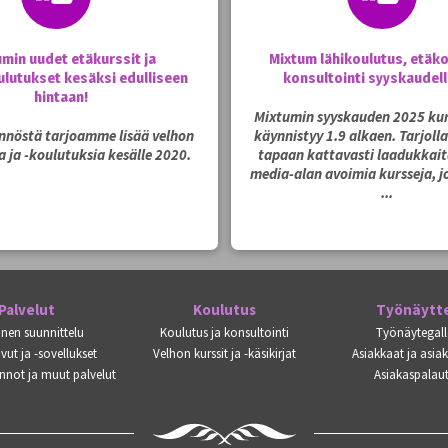
umin uudet etäkurssit ja
Mixtum lähikoulutus, etäko
lutukset kesäksi edulliseen
konsultointi syyskaudel
hintaan!
Mixtumin syyskauden 2025 kur
ynnöstä tarjoamme lisää velhon
käynnistyy 1.9 alkaen. Tarjoll
a ja -koulutuksia kesälle 2020.
tapaan kattavasti laadukkaita
media-alan avoimia kursseja, jo
...
Palvelut
Koulutus
Työnäytt
inen suunnittelu
Koulutus ja konsultointi
Työnäytegall
vut ja -sovellukset
Velhon kurssit ja -käsikirjat
Asiakkaat ja asia
nnot ja muut palvelut
Asiakaspalaut