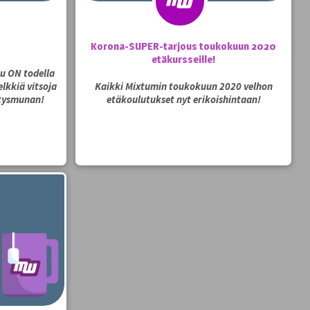
Korona-SUPER-tarjous toukokuun 2020
etäkursseille!
u ON todella
lkkiä vitsoja
Kaikki Mixtumin toukokuun 2020 velhon
tysmunan!
etäkoulutukset nyt erikoishintaan!