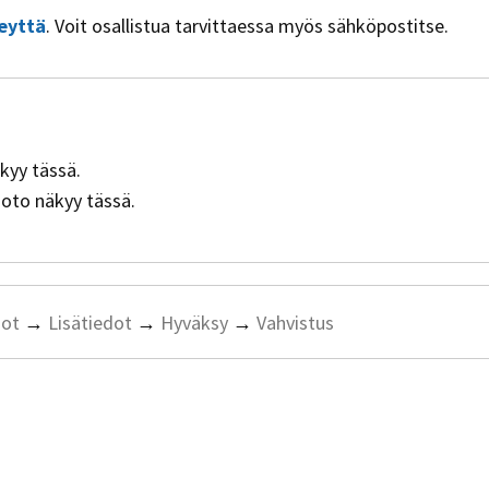
eyttä
. Voit osallistua tarvittaessa myös sähköpostitse.
äkyy tässä.
muoto näkyy tässä.
dot
→
Lisätiedot
→
Hyväksy
→
Vahvistus