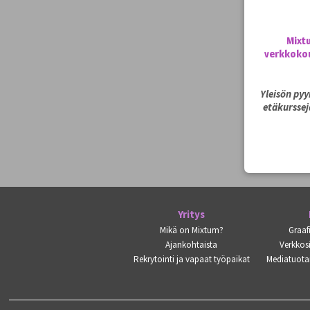
Mixt
verkkokou
Yleisön py
etäkurssej
Yritys
Mikä on Mixtum?
Graaf
Ajankohtaista
Verkkosi
Rekrytointi ja vapaat työpaikat
Mediatuota