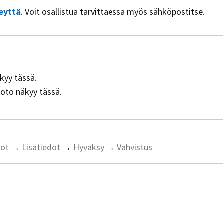
eyttä
. Voit osallistua tarvittaessa myös sähköpostitse.
äkyy tässä.
muoto näkyy tässä.
dot
→
Lisätiedot
→
Hyväksy
→
Vahvistus