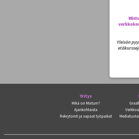
Mixt
verkkokou
Yleisön py
etäkurssej
Yritys
Mikä on Mixtum?
Graaf
Ajankohtaista
Verkkosi
Rekrytointi ja vapaat työpaikat
Mediatuota