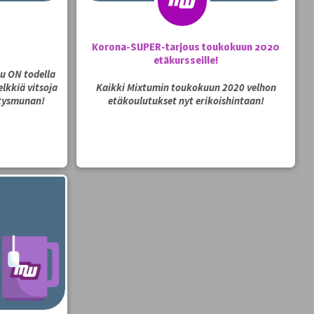
Korona-SUPER-tarjous toukokuun 2020
etäkursseille!
u ON todella
lkkiä vitsoja
Kaikki Mixtumin toukokuun 2020 velhon
tysmunan!
etäkoulutukset nyt erikoishintaan!