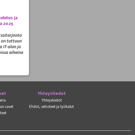
ulutus ja
la 2025
ssitarjonta
a on tuttuun
 IT-alan ja
issa aiheina
eet
Yhteystiedot
eria
Yhteystiedot
kas-caset
Ehdot, selosteet ja työkalut
teet