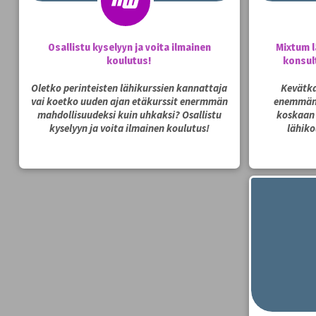
Osallistu kyselyyn ja voita ilmainen
Mixtum l
koulutus!
konsul
Oletko perinteisten lähikurssien kannattaja
Kevätka
vai koetko uuden ajan etäkurssit enermmän
enemmän 
mahdollisuudeksi kuin uhkaksi? Osallistu
koskaan
kyselyyn ja voita ilmainen koulutus!
lähiko