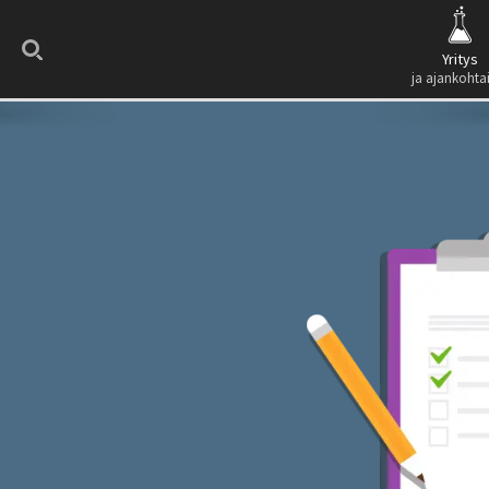
Search
Yritys
ja ajankohta