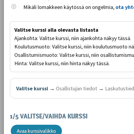
Mikäli lomakkeen käytössä on ongelmia,
ota yht
Valitse kurssi alla olevasta listasta
Ajankohta:
Valitse kurssi, niin ajankohta näkyy tässä.
Koulutusmuoto:
Valitse kurssi, niin koulutusmuoto n
Osallistumismuoto:
Valitse kurssi, niin osallistumis
Hinta:
Valitse kurssi, niin hinta näkyy tässä.
Valitse kurssi
→
Osallistujan tiedot
→
Laskutustie
1/5 VALITSE/VAIHDA KURSSI
Avaa kurssivalikko