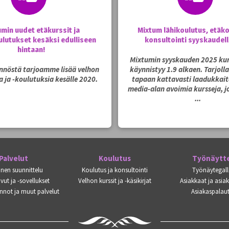
umin uudet etäkurssit ja
Mixtum lähikoulutus, etäko
lutukset kesäksi edulliseen
konsultointi syyskaudel
hintaan!
Mixtumin syyskauden 2025 kur
ynnöstä tarjoamme lisää velhon
käynnistyy 1.9 alkaen. Tarjoll
a ja -koulutuksia kesälle 2020.
tapaan kattavasti laadukkaita
media-alan avoimia kursseja, jo
...
Palvelut
Koulutus
Työnäytt
inen suunnittelu
Koulutus ja konsultointi
Työnäytegall
vut ja -sovellukset
Velhon kurssit ja -käsikirjat
Asiakkaat ja asia
nnot ja muut palvelut
Asiakaspalaut