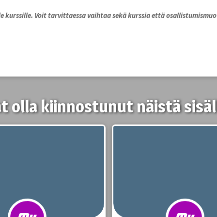
e kurssille. Voit tarvittaessa vaihtaa sekä kurssia että osallistumismuot
t olla kiinnostunut näistä sisäl