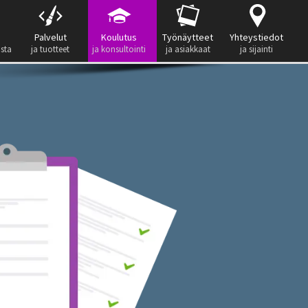
Palvelut
Koulutus
Työnäytteet
Yhteystiedot
ista
ja tuotteet
ja konsultointi
ja asiakkaat
ja sijainti