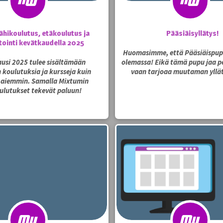
ähikoulutus, etäkoulutus ja
Pääsiäisyllätys!
tointi kevätkaudella 2025
Huomasimme, että Pääsiäispup
usi 2025 tulee sisältämään
olemassa! Eikä tämä pupu jaa pe
koulutuksia ja kursseja kuin
vaan tarjoaa muutaman yllä
 aiemmin. Samalla Mixtumin
ulutukset tekevät paluun!