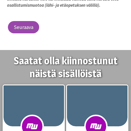
osallistumismuotoa (lähi- ja etäopetuksen välillä).
Seuraava
Saatat olla kiinnostunut
näistä sisällöistä