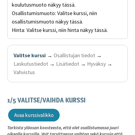
koulutusmuoto näkyy tässä.
Osallistumismuoto:
Valitse kurssi, niin
osallistumismuoto näkyy tässä.
Hinta:
Valitse kurssi, niin hinta näkyy tässä.
Valitse kurssi
→
Osallistujan tiedot
→
Laskutustiedot
→
Lisätiedot
→
Hyväksy
→
Vahvistus
1/5 VALITSE/VAIHDA KURSSI
Avaa kurssivalikko
Tarkista yläosan koosteesta, että olet osallistumassa juuri
oikealle kurssille. Voit tarvittaessa vaihtaa sekä kurssia että