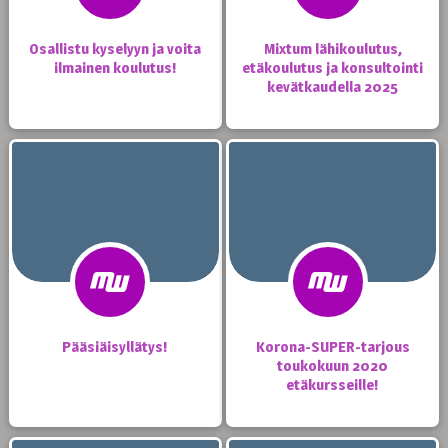
Osallistu kyselyyn ja voita
Mixtum lähikoulutus,
ilmainen koulutus!
etäkoulutus ja konsultointi
kevätkaudella 2025
Pääsiäisyllätys!
Korona-SUPER-tarjous
toukokuun 2020
etäkursseille!