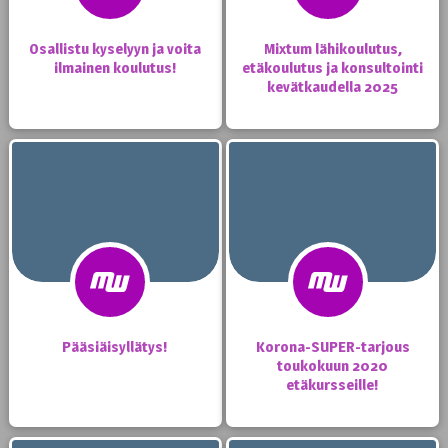
Osallistu kyselyyn ja voita
Mixtum lähikoulutus,
ilmainen koulutus!
etäkoulutus ja konsultointi
kevätkaudella 2025
Pääsiäisyllätys!
Korona-SUPER-tarjous
toukokuun 2020
etäkursseille!