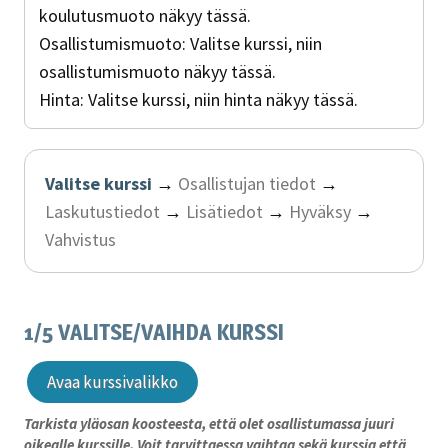
koulutusmuoto näkyy tässä.
Osallistumismuoto:
Valitse kurssi, niin
osallistumismuoto näkyy tässä.
Hinta:
Valitse kurssi, niin hinta näkyy tässä.
Valitse kurssi
→
Osallistujan tiedot
→
Laskutustiedot
→
Lisätiedot
→
Hyväksy
→
Vahvistus
1/5 VALITSE/VAIHDA KURSSI
Avaa kurssivalikko
Tarkista yläosan koosteesta, että olet osallistumassa juuri
oikealle kurssille. Voit tarvittaessa vaihtaa sekä kurssia että