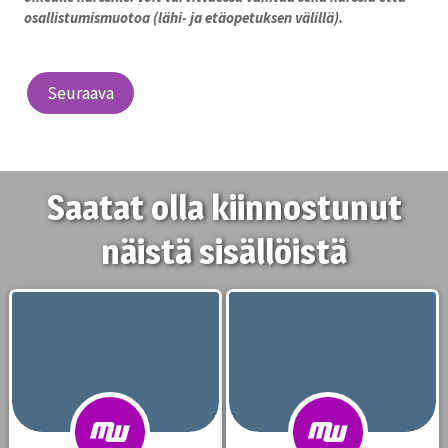
osallistumismuotoa (lähi- ja etäopetuksen välillä).
Seuraava
Saatat olla kiinnostunut
näistä sisällöistä