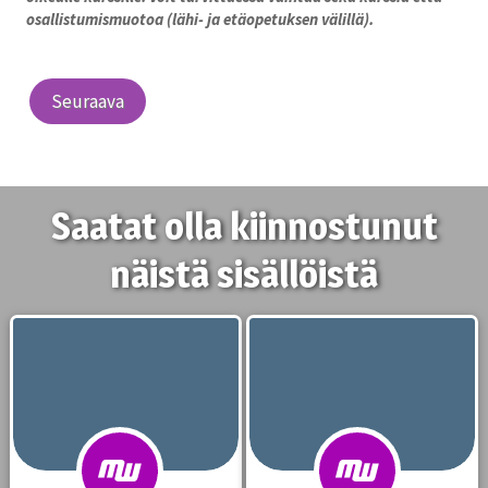
osallistumismuotoa (lähi- ja etäopetuksen välillä).
Seuraava
Saatat olla kiinnostunut
näistä sisällöistä