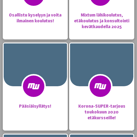
Osallistu kyselyyn ja voita
Mixtum lähikoulutus,
ilmainen koulutus!
etäkoulutus ja konsultointi
kevätkaudella 2025
Pääsiäisyllätys!
Korona-SUPER-tarjous
toukokuun 2020
etäkursseille!