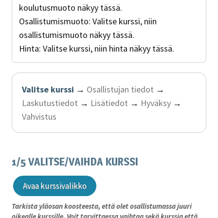
koulutusmuoto näkyy tässä.
Osallistumismuoto:
Valitse kurssi, niin
osallistumismuoto näkyy tässä.
Hinta:
Valitse kurssi, niin hinta näkyy tässä.
Valitse kurssi
→
Osallistujan tiedot
→
Laskutustiedot
→
Lisätiedot
→
Hyväksy
→
Vahvistus
1/5 VALITSE/VAIHDA KURSSI
Avaa kurssivalikko
Tarkista yläosan koosteesta, että olet osallistumassa juuri
oikealle kurssille. Voit tarvittaessa vaihtaa sekä kurssia että